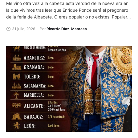
Me vino otra vez a la cabeza esta verdad de la nueva era en
la que vivimos tras leer que Enrique Ponce será el pregonero
de la feria de Albacete. O eres popular o no existes. Popular
por tu profesión donde has alcanzado la fama en mayor o
31 julio, 2026
Por 
Ricardo Díaz-Manresa
menor grado, popular porque sales en televisión y, más
todavía si eres famoso por tu actividad y apareces en la tele
regularmente o intermitentemente. O presentador de algún
programa o cadena. Entonces existes y todos los demás,
aunque tengan muchísimos más méritos en la misma
profesión, oficio o actividad, no.