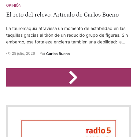
OPINIÓN
El reto del relevo. Artículo de Carlos Bueno
La tauromaquia atraviesa un momento de estabilidad en las
taquillas gracias al tirón de un reducido grupo de figuras. Sin
embargo, esa fortaleza encierra también una debilidad: la
necesidad de impulsar una nueva generación de toreros
28 julio, 2026
Por 
Carlos Bueno
capaces de ilusionar al público y garantizar el éxito taquillero
y el futuro de la Fiesta.