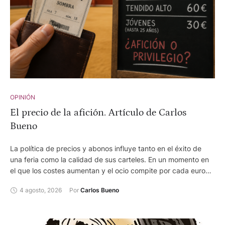
OPINIÓN
El precio de la afición. Artículo de Carlos
Bueno
La política de precios y abonos influye tanto en el éxito de
una feria como la calidad de sus carteles. En un momento en
el que los costes aumentan y el ocio compite por cada euro
del espectador, encontrar el equilibrio entre la rentabilidad
4 agosto, 2026
Por 
Carlos Bueno
empresarial y el acceso del público se ha convertido en uno
de los grandes desafíos de la Fiesta.