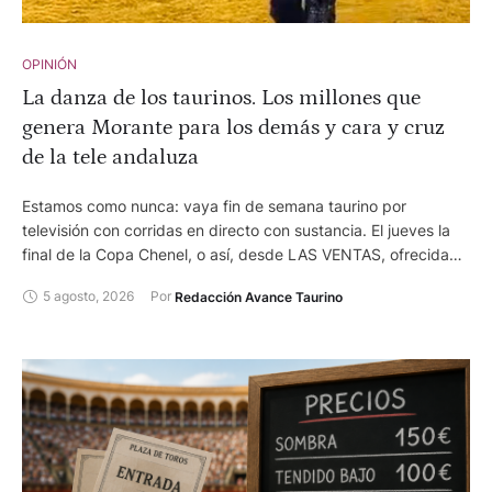
OPINIÓN
La danza de los taurinos. Los millones que
genera Morante para los demás y cara y cruz
de la tele andaluza
Estamos como nunca: vaya fin de semana taurino por
televisión con corridas en directo con sustancia. El jueves la
final de la Copa Chenel, o así, desde LAS VENTAS, ofrecida
por TELEMADRID. El viernes, los MIURAS desde HUELVA
5 agosto, 2026
Por 
Redacción Avance Taurino
después de 50 años y el sábado desde EL PUERTO con su
verano taurino. Estas dos últimas desde CANAL SUR, que está
acelerando. Esto además de la avalancha de festejos menores
en directo. Ensalada a viva voz con algunos de los
comentaristas. Gente con negocios del toro, repartiendo
verdad e independencia... Estupendo.