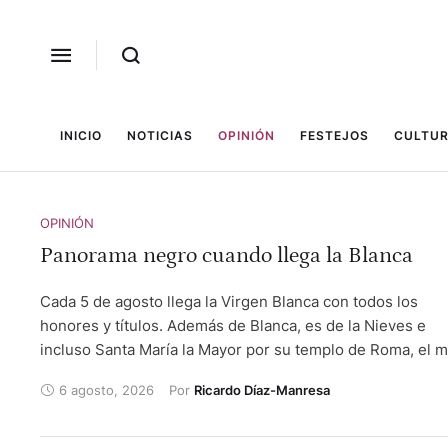
INICIO
NOTICIAS
OPINIÓN
FESTEJOS
CULTUR
OPINIÓN
Panorama negro cuando llega la Blanca
Cada 5 de agosto llega la Virgen Blanca con todos los
honores y títulos. Además de Blanca, es de la Nieves e
incluso Santa María la Mayor por su templo de Roma, el 
grande. Pero la feria de Vitoria, que lleva su nombre, sig
6 agosto, 2026
Por 
Ricardo Díaz-Manresa
desaparecida en un mundo en el que los humanos parec
decididos a cargárselo todo.