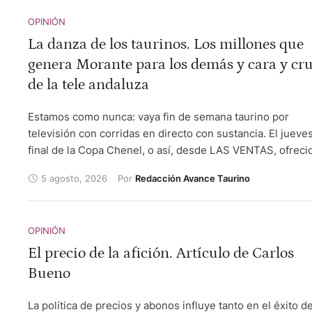
OPINIÓN
La danza de los taurinos. Los millones que
genera Morante para los demás y cara y cr
de la tele andaluza
Estamos como nunca: vaya fin de semana taurino por
televisión con corridas en directo con sustancia. El jueves
final de la Copa Chenel, o así, desde LAS VENTAS, ofreci
por TELEMADRID. El viernes, los MIURAS desde HUELVA
5 agosto, 2026
Por 
Redacción Avance Taurino
después de 50 años y el sábado desde EL PUERTO con s
verano taurino. Estas dos últimas desde CANAL SUR, que
está acelerando. Esto además de la avalancha de festejos
OPINIÓN
menores en directo. Ensalada a viva voz con algunos de l
comentaristas. Gente con negocios del toro, repartiendo
El precio de la afición. Artículo de Carlos
verdad e independencia... Estupendo.
Bueno
La política de precios y abonos influye tanto en el éxito d