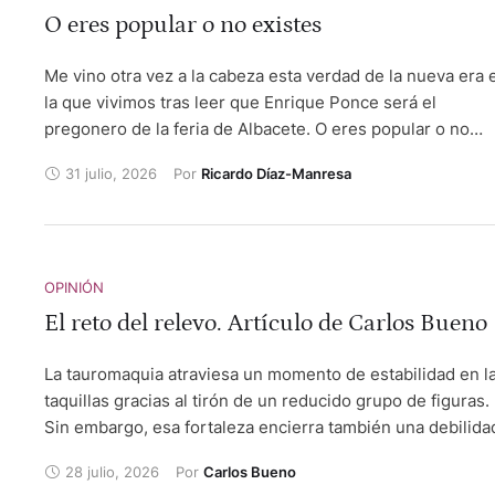
O eres popular o no existes
Me vino otra vez a la cabeza esta verdad de la nueva era 
la que vivimos tras leer que Enrique Ponce será el
pregonero de la feria de Albacete. O eres popular o no
existes. Popular por tu profesión donde has alcanzado la
31 julio, 2026
Por 
Ricardo Díaz-Manresa
fama en mayor o menor grado, popular porque sales en
televisión y, más todavía si eres famoso por tu actividad y
apareces en la tele regularmente o intermitentemente. O
presentador de algún programa o cadena. Entonces exist
y todos los demás, aunque tengan muchísimos más mérit
OPINIÓN
en la misma profesión, oficio o actividad, no.
El reto del relevo. Artículo de Carlos Bueno
La tauromaquia atraviesa un momento de estabilidad en l
taquillas gracias al tirón de un reducido grupo de figuras.
Sin embargo, esa fortaleza encierra también una debilida
la necesidad de impulsar una nueva generación de torero
28 julio, 2026
Por 
Carlos Bueno
capaces de ilusionar al público y garantizar el éxito