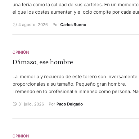
una feria como la calidad de sus carteles. En un momento
el que los costes aumentan y el ocio compite por cada eu
del espectador, encontrar el equilibrio entre la rentabilid
4 agosto, 2026
Por 
Carlos Bueno
empresarial y el acceso del público se ha convertido en 
de los grandes desafíos de la Fiesta.
OPINIÓN
Dámaso, ese hombre
La memoria y recuerdo de este torero son inversamente
proporcionales a su tamaño. Pequeño gran hombre.
Tremendo en lo profesional e inmenso como persona. Na
que le haya conocido mínimamente puede ponerle pero
31 julio, 2026
Por 
Paco Delgado
alguno o hacerle el más leve reproche. Si hay que buscar
ejemplo de hombre bueno, ese es él. Dámaso González
Carrasco. Damaso, que dicen sus paisanos.
OPINIÓN