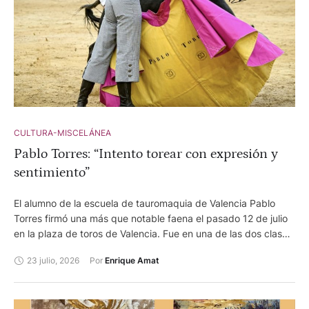
CULTURA-MISCELÁNEA
Pablo Torres: “Intento torear con expresión y
sentimiento”
El alumno de la escuela de tauromaquia de Valencia Pablo
Torres firmó una más que notable faena el pasado 12 de julio
en la plaza de toros de Valencia. Fue en una de las dos clases
prácticas dentro del Memorial Vicente Ruiz el Soro. Por su
23 julio, 2026
Por 
Enrique Amat
belleza, recordó por momentos la de Finito de Cordoba en
julio de 1989. Sentimiento, personalidad, ritmo, templanza,
imaginación, torería y repertorio fueron algunos los