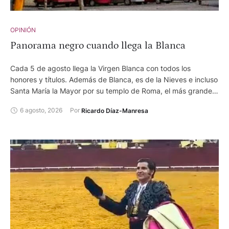
OPINIÓN
Panorama negro cuando llega la Blanca
Cada 5 de agosto llega la Virgen Blanca con todos los
honores y títulos. Además de Blanca, es de la Nieves e incluso
Santa María la Mayor por su templo de Roma, el más grande.
Pero la feria de Vitoria, que lleva su nombre, sigue
6 agosto, 2026
Por 
Ricardo Díaz-Manresa
desaparecida en un mundo en el que los humanos parecen
decididos a cargárselo todo.