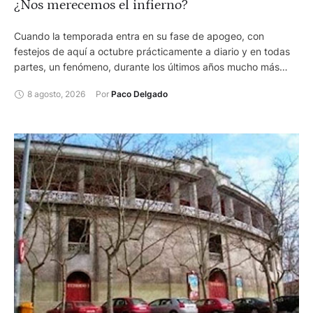
¿Nos merecemos el infierno?
Cuando la temporada entra en su fase de apogeo, con
festejos de aquí a octubre prácticamente a diario y en todas
partes, un fenómeno, durante los últimos años mucho más
habitual y frecuente de lo que sería de desear, deja en
8 agosto, 2026
Por 
Paco Delgado
segundo plano el genio de Morante, la capacidad de Roca
Rey o el esfuerzo por seguir su rueda del resto del escalafón:
los incendios.