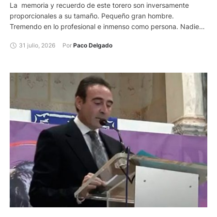
La memoria y recuerdo de este torero son inversamente
proporcionales a su tamaño. Pequeño gran hombre.
Tremendo en lo profesional e inmenso como persona. Nadie
que le haya conocido mínimamente puede ponerle pero
31 julio, 2026
Por 
Paco Delgado
alguno o hacerle el más leve reproche. Si hay que buscar un
ejemplo de hombre bueno, ese es él. Dámaso González
Carrasco. Damaso, que dicen sus paisanos.