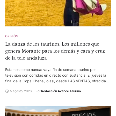
OPINIÓN
La danza de los taurinos. Los millones que
genera Morante para los demás y cara y cruz
de la tele andaluza
Estamos como nunca: vaya fin de semana taurino por
televisión con corridas en directo con sustancia. El jueves la
final de la Copa Chenel, o así, desde LAS VENTAS, ofrecida
por TELEMADRID. El viernes, los MIURAS desde HUELVA
5 agosto, 2026
Por 
Redacción Avance Taurino
después de 50 años y el sábado desde EL PUERTO con su
verano taurino. Estas dos últimas desde CANAL SUR, que está
acelerando. Esto además de la avalancha de festejos menores
en directo. Ensalada a viva voz con algunos de los
comentaristas. Gente con negocios del toro, repartiendo