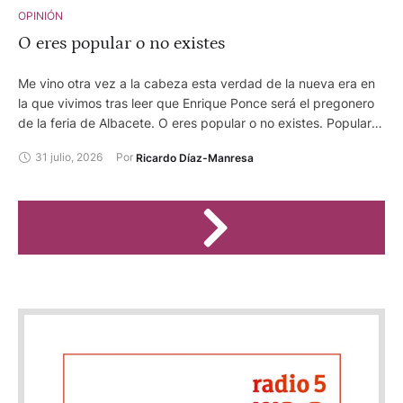
OPINIÓN
O eres popular o no existes
Me vino otra vez a la cabeza esta verdad de la nueva era en
la que vivimos tras leer que Enrique Ponce será el pregonero
de la feria de Albacete. O eres popular o no existes. Popular
por tu profesión donde has alcanzado la fama en mayor o
31 julio, 2026
Por 
Ricardo Díaz-Manresa
menor grado, popular porque sales en televisión y, más
todavía si eres famoso por tu actividad y apareces en la tele
regularmente o intermitentemente. O presentador de algún
programa o cadena. Entonces existes y todos los demás,
aunque tengan muchísimos más méritos en la misma
profesión, oficio o actividad, no.