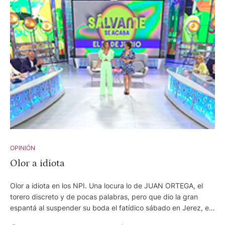
bla,bla,bla. El ahora famoso por la tele y matrimonio, JUAN
DEL VAL, costalero de oro del torero y amigo, se empeña en
hablar descubriendo el Mediterráneo para no decir nada. ¡Que
sólo lo saben las familias y no han dicho ni pío! Pero ya ven : el
torero, líder en twitter sin dar un muletazo. Los de la tele
basura, que ahora ocupan los puestos de las antiguas
porteras chismosas y liantas que todos hemos conocido y que
todavía habrá unas cuantas, han conseguido poner al torero
en primer plano. El olor a idiota se extiende.
OPINIÓN
Olor a idiota
Olor a idiota en los NPI. Una locura lo de JUAN ORTEGA, el
torero discreto y de pocas palabras, pero que dio la gran
espantá al suspender su boda el fatídico sábado en Jerez, en
los medios desinformativos. Locura. No han parado de hablar