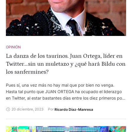
OPINIÓN
La danza de los taurinos. Juan Ortega, líder en
Twitter…sin un muletazo y ¿qué hará Bildu con
los sanfermines?
Pues sí, una vez más no hay mal que por bien no venga.
Hasta tal punto que JUAN ORTEGA ha ocupado el liderazgo
en Twitter, al estar bastantes días entre los diez primeros por
los temas más buscados por el personal chismoso y curioso.
20 diciembre, 2023
Por 
Ricardo Díaz-Manresa
Y, a este paso, querrán verlo en la plaza (ya está en FALLAS),
y puede que toree más corridas y quién sabe, si al llevar más
personal, subirá su caché. En fin, esto lo han conseguido los
especialistas, comentaristas, tertulianos sólo con su vacío