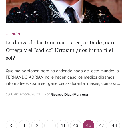
OPINIÓN
La danza de los taurinos. La espantá de Juan
Ortega y el “sádico” Urtasun ¿nos hurtará el
sol?
Que me perdonen pero no entiendo nada de este mundo: a
FERNANDO ADRIÁN no le hacen caso los medios digamos
informativos -para ser generosos- durante meses, como si no
existiera, tras dos puertas grandes en Madrid, y ahora todos
6 diciembre, 2023
Por 
Ricardo Díaz-Manresa
los llamados comunicadores danzan a su alrededor a diario.
¿Qué ha pasado para este cambio radical? ¿Antes nada y
ahora...? Que me lo expliquen. Así está todo.
1
2
…
44
45
46
47
48