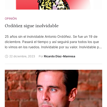
OPINIÓN
Ordóñez sigue inolvidable
25 años sin el inolvidable Antonio Ordóñez. Se fue un 19 de
diciembre. Pasará el tiempo y así seguirá para todos los que
lo vimos en los ruedos. Inolvidable por su valor. Inolvidable por
su arte. Inolvidable por su elegancia. Inolvidable,
22 diciembre, 2023
Por 
Ricardo Díaz-Manresa
especialmente, por llenar el escenario con su sola presencia,
su figura, su personalidad, sus movimientos. Nada menos que
único en eso. Todo esto sin toro. Único. No hacía falta más. Y
después…