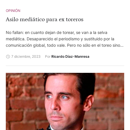
OPINIÓN
Asilo mediático para ex toreros
No fallan: en cuanto dejan de torear, se van a la selva
mediática. Desaparecido el periodismo y sustituido por la
comunicación global, todo vale. Pero no sólo en el toreo sino
en todas las actividades públicas. A la Cifuentes la echan de
7 diciembre, 2023
Por 
Ricardo Díaz-Manresa
la política, por torpe (increíble que llegara al puesto de
presidente de la Comunidad de Madrid, cuyo caso es común
ahora ya que estamos llenos de inútiles) y… prontito a los
platós y a la paguita. El humorista, antes futbolista, Joaquín, a
los platós -ya retirado- a hacer su programita y sus gracias,
que al que más hacen reir es a él. Y con él, muchísimos del
balompié, famosos o menos famosos comentaristas. Todo
vale, aunque no sirvan ni para analizar los partidos de
segunda división.