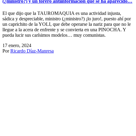
(¿ministro?) y un torero antiinformación que se ha aparecido…
El que dijo que la TAUROMAQUIA es una actividad injusta,
sádica y despreciable, ministro (¿ministro?) ¡lo juro!, puesto ahí por
un caprichito de la YOLI, que debe operarse la nariz para que no le
llegue a la acera de enfrente y se convierta en una PINOCHA. Y
pueda lucir sus carísimos modelos… muy comunistas.
17 enero, 2024
Por
Ricardo Díaz-Manresa
1
2
…
42
43
44
45
46
…
120
121