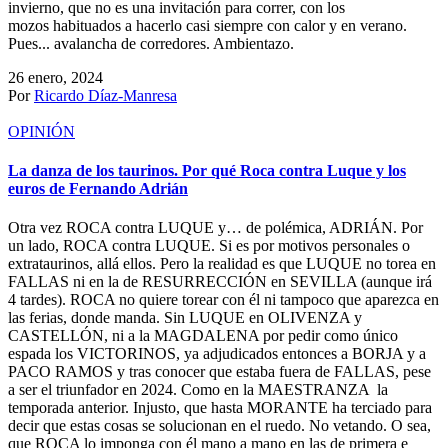
invierno, que no es una invitación para correr, con los
mozos habituados a hacerlo casi siempre con calor y en verano.
Pues... avalancha de corredores. Ambientazo.
26 enero, 2024
Por
Ricardo Díaz-Manresa
OPINIÓN
La danza de los taurinos. Por qué Roca contra Luque y los
euros de Fernando Adrián
Otra vez ROCA contra LUQUE y… de polémica, ADRIÁN. Por
un lado, ROCA contra LUQUE. Si es por motivos personales o
extrataurinos, allá ellos. Pero la realidad es que LUQUE no torea en
FALLAS ni en la de RESURRECCIÓN en SEVILLA (aunque irá
4 tardes). ROCA no quiere torear con él ni tampoco que aparezca en
las ferias, donde manda. Sin LUQUE en OLIVENZA y
CASTELLÓN, ni a la MAGDALENA por pedir como único
espada los VICTORINOS, ya adjudicados entonces a BORJA y a
PACO RAMOS y tras conocer que estaba fuera de FALLAS, pese
a ser el triunfador en 2024. Como en la MAESTRANZA la
temporada anterior. Injusto, que hasta MORANTE ha terciado para
decir que estas cosas se solucionan en el ruedo. No vetando. O sea,
que ROCA lo imponga con él mano a mano en las de primera e