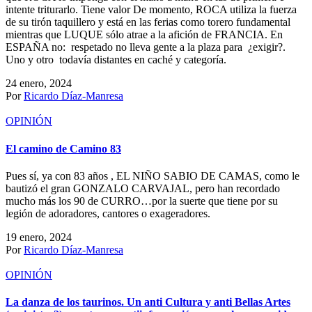
intente triturarlo. Tiene valor De momento, ROCA utiliza la fuerza
de su tirón taquillero y está en las ferias como torero fundamental
mientras que LUQUE sólo atrae a la afición de FRANCIA. En
ESPAÑA no: respetado no lleva gente a la plaza para ¿exigir?.
Uno y otro todavía distantes en caché y categoría.
24 enero, 2024
Por
Ricardo Díaz-Manresa
OPINIÓN
El camino de Camino 83
Pues sí, ya con 83 años , EL NIÑO SABIO DE CAMAS, como le
bautizó el gran GONZALO CARVAJAL, pero han recordado
mucho más los 90 de CURRO…por la suerte que tiene por su
legión de adoradores, cantores o exageradores.
19 enero, 2024
Por
Ricardo Díaz-Manresa
OPINIÓN
La danza de los taurinos. Un anti Cultura y anti Bellas Artes