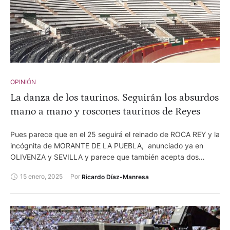
OPINIÓN
La danza de los taurinos. Seguirán los absurdos
mano a mano y roscones taurinos de Reyes
Pues parece que en el 25 seguirá el reinado de ROCA REY y la
incógnita de MORANTE DE LA PUEBLA, anunciado ya en
OLIVENZA y SEVILLA y parece que también acepta dos
tardes en MADRID pero pasa de VALENCIA. Pero una cosa es
15 enero, 2025
Por 
Ricardo Díaz-Manresa
anunciarse y otra cumplir el compromiso. Ya hemos visto lo
primero y espero ver lo segundo. Por su parte, el peruano
continúa al frente del escalafón acaparando contratos y sin
rival que se vea venir.