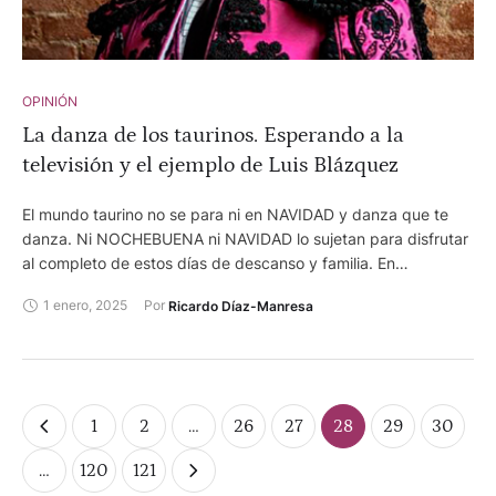
OPINIÓN
La danza de los taurinos. Esperando a la
televisión y el ejemplo de Luis Blázquez
El mundo taurino no se para ni en NAVIDAD y danza que te
danza. Ni NOCHEBUENA ni NAVIDAD lo sujetan para disfrutar
al completo de estos días de descanso y familia. En
VALENCIA adelantan mucho las FALLAS aunque es una
1 enero, 2025
Por 
Ricardo Díaz-Manresa
lástima que lo de que el 19 de marzo las cierre el gran festival
a beneficio de la riada sea sólo una inocentada. Categoría,
plaza y fecha. Todo a lo grande como así debe ser. Mientras,
va más lento SAN ISIDRO, aunque moviendo la feria la mano
de RAFAEL GARCÍA GARRIDO y también la de SEVILLA, en la
1
2
…
26
27
28
29
30
que RAMÓN VALENCIA tiene que hacer más méritos para que
no se le acabe en chollo y al menos le den una prórroga de un
…
120
121
año.