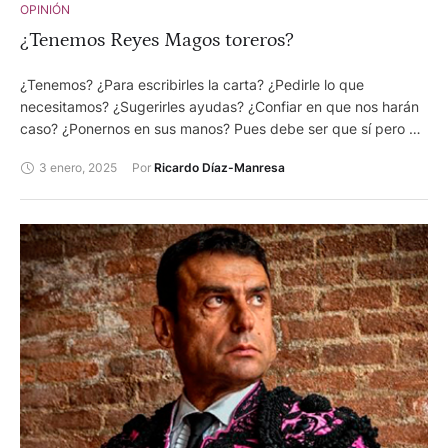
OPINIÓN
¿Tenemos Reyes Magos toreros?
¿Tenemos? ¿Para escribirles la carta? ¿Pedirle lo que
necesitamos? ¿Sugerirles ayudas? ¿Confiar en que nos harán
caso? ¿Ponernos en sus manos? Pues debe ser que sí pero no
parece que los taurinos les escriban muchas cartas y ni les
3 enero, 2025
Por 
Ricardo Díaz-Manresa
pidan lo que es necesario y muchas veces imprescindible.