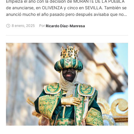
Empieza el año con la decisión de MORANTE DE LA PUEBLA
de anunciarse, en OLIVENZA y cinco en SEVILLA. También se
anunció mucho el año pasado pero después avisaba que no
podía. Espero que mida mejor su estado y después decida. Sí,
8 enero, 2025
Por 
Ricardo Díaz-Manresa
no y no y sí es un mareo para él, las empresas y el público.