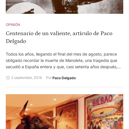
OPINIÓN
Centenario de un valiente, artículo de Paco
Delgado
Todos los años, llegando el final del mes de agosto, parece
obligado recordar la muerte de Manolete, una tragedia que
sacudió a España entera y que, casi setenta años después,
nos devuelve su memoria y la grandeza del toreo, un arte en
2 septiembre, 2016
Por 
Paco Delgado
el que se muere de verdad, como bien se está comprobando
a lo largo de esta tan dura temporada.