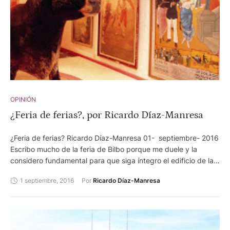
OPINIÓN
¿Feria de ferias?, por Ricardo Díaz-Manresa
¿Feria de ferias? Ricardo Díaz-Manresa 01- septiembre- 2016
Escribo mucho de la feria de Bilbo porque me duele y la
considero fundamental para que siga íntegro el edificio de la
fiesta. Edificio que ha empezado a presentar grietas. La Junta
1 septiembre, 2016
Por 
Ricardo Díaz-Manresa
lleva ya muchos años y la oposición pide renovación. Y lo de
Matías, en la poltrona desde creo 1994 (o sea, 22 años) pasa
de castaño oscuro. Y además, la gerencia la tienen los
Chopera supongo en recuerdo y homenaje al gran don
Manuel, pero la monarquía hereditaria taurina no siempre