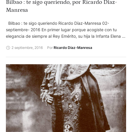
Bilbao : te sigo queriendo, por Ricardo Díaz-
Manresa
Bilbao : te sigo queriendo Ricardo Díaz-Manresa 02-
septiembre- 2016 En primer lugar porque acogiste con tu
elegancia de siempre al Rey Emérito, su hija la Infanta Elena –
Reina del Toreo- y a Froilán y Victoria Federica que se están
2 septiembre, 2016
Por 
Ricardo Díaz-Manresa
convirtiendo en magníficos aficionados. Y por tus aplausos
agradeciendo que estuvieran allí. Y por aclamar a los tres
espadas que le brindaron a don Juan Carlos, los tres del
cartel con mejor entrada de la feria : Ponce, Juli, López
Simón. Y por el ambiente creado, y por tapar a los contrarios
y por defender así la Fiesta cuando es necesario. Todo un
ejemplo de valentía, justicia y agradecimiento.