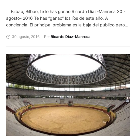
Bilbao, Bilbao, te lo has ganao Ricardo Díaz-Manresa 30 -
agosto- 2016 Te has “ganao” los líos de este año. A
conciencia. El principal problema es la baja del público pero
es que el ambiente se podía enrarecer al ver poca gente los
30 agosto, 2016
Por 
Ricardo Díaz-Manresa
dos primeros días y…los siguientes y al tener que llenar tres
huecos : Manolo Escribano y dos de Roca Rey y al haber
mantenido y demostrado con los carteles que era la feria de
los jóvenes, que apostaban decididamente por ellos.