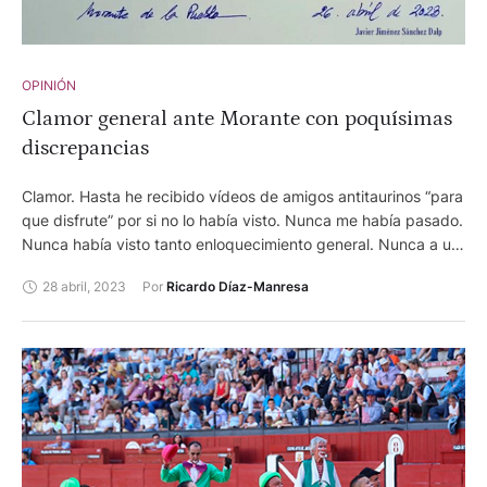
OPINIÓN
Clamor general ante Morante con poquísimas
discrepancias
Clamor. Hasta he recibido vídeos de amigos antitaurinos “para
que disfrute” por si no lo había visto. Nunca me había pasado.
Nunca había visto tanto enloquecimiento general. Nunca a un
presidente cumpliendo su promesa. Nunca así a hombros
28 abril, 2023
Por 
Ricardo Díaz-Manresa
hasta el hotel. Y vídeos a miles.