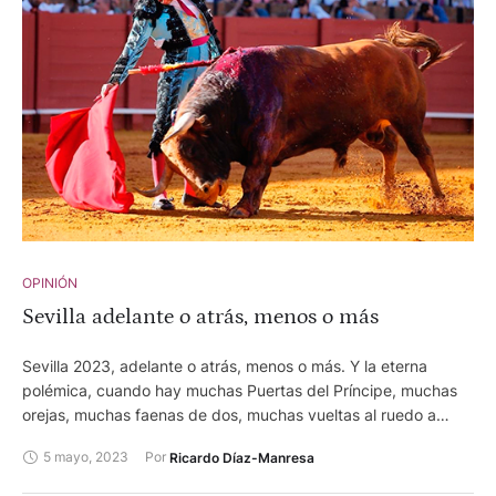
OPINIÓN
Sevilla adelante o atrás, menos o más
Sevilla 2023, adelante o atrás, menos o más. Y la eterna
polémica, cuando hay muchas Puertas del Príncipe, muchas
orejas, muchas faenas de dos, muchas vueltas al ruedo a
toros destacados. Y hasta un rabo 52 años de sequía. ¿ Es,
5 mayo, 2023
Por 
Ricardo Díaz-Manresa
entonces, todo maravilloso? ¿Lo mejor es que sea justo, ya no
riguroso, o llevado por la alegría y el optimismo? Muchos