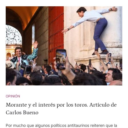
coinciden en que el público de Sevilla y ese palco
convulsionado han bajado muchos enteros. Otro que no, que
tanto entusiasmo, verdadero, falso, exagerado, razonable,
ilógico o sensato aumenta la afición a los toros.
OPINIÓN
Morante y el interés por los toros. Artículo de
Carlos Bueno
Por mucho que algunos políticos antitaurinos reiteren que la