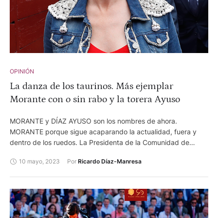
OPINIÓN
La danza de los taurinos. Más ejemplar
Morante con o sin rabo y la torera Ayuso
MORANTE y DÍAZ AYUSO son los nombres de ahora.
MORANTE porque sigue acaparando la actualidad, fuera y
dentro de los ruedos. La Presidenta de la Comunidad de
Madrid, también: en la política y en su promoción toreó a
10 mayo, 2023
Por 
Ricardo Díaz-Manresa
BOLAÑOS con la rotunda ayuda de su peona de confianza,
jefa de protocolo ¡Vaya par de toreras!