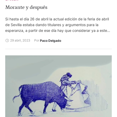
Morante y después
Si hasta el día 26 de abril la actual edición de la feria de abril
de Sevilla estaba dando titulares y argumentos para la
esperanza, a partir de ese día hay que considerar ya a este
serial como histórico. Morante de la Puebla, otra vez él, puso
29 abril, 2023
Por 
Paco Delgado
la plaza boca abajo tras una faena antológica. Cortó un rabo,
colapsó la ciudad, desató la locura y demostró lo grande que
es el toreo.