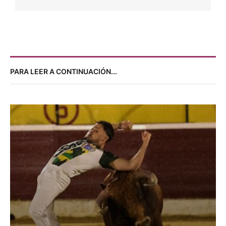
9 agosto, 2026
Por 
Redacción Avance Taurino
NOTICIAS
PRESENTADOS LOS CARTELES PARA LA FERIA DE
TOVAR
9 agosto, 2026
Por 
Redacción Avance Taurino
FESTEJO
ALDABONAZO DE DANIEL CRESPO EN EL
PUERTO
9 agosto, 2026
Por 
Paco Delgado
PARA LEER A CONTINUACIÓN...