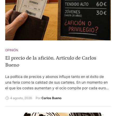
OPINIÓN
El precio de la afición. Artículo de Carlos
Bueno
La política de precios y abonos influye tanto en el éxito de
una feria como la calidad de sus carteles. En un momento en
el que los costes aumentan y el ocio compite por cada euro
del espectador, encontrar el equilibrio entre la rentabilidad
4 agosto, 2026
Por 
Carlos Bueno
empresarial y el acceso del público se ha convertido en uno
de los grandes desafíos de la Fiesta.