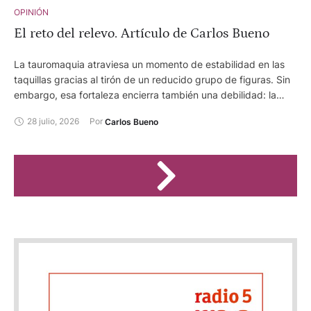
OPINIÓN
El reto del relevo. Artículo de Carlos Bueno
La tauromaquia atraviesa un momento de estabilidad en las
taquillas gracias al tirón de un reducido grupo de figuras. Sin
embargo, esa fortaleza encierra también una debilidad: la
necesidad de impulsar una nueva generación de toreros
28 julio, 2026
Por 
Carlos Bueno
capaces de ilusionar al público y garantizar el éxito taquillero
y el futuro de la Fiesta.