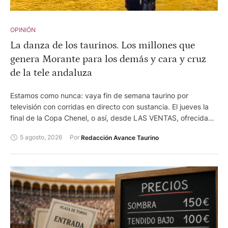
OPINIÓN
La danza de los taurinos. Los millones que
genera Morante para los demás y cara y cruz
de la tele andaluza
Estamos como nunca: vaya fin de semana taurino por
televisión con corridas en directo con sustancia. El jueves la
final de la Copa Chenel, o así, desde LAS VENTAS, ofrecida
por TELEMADRID. El viernes, los MIURAS desde HUELVA
5 agosto, 2026
Por 
Redacción Avance Taurino
después de 50 años y el sábado desde EL PUERTO con su
verano taurino. Estas dos últimas desde CANAL SUR, que está
acelerando. Esto además de la avalancha de festejos menores
en directo. Ensalada a viva voz con algunos de los
comentaristas. Gente con negocios del toro, repartiendo
verdad e independencia... Estupendo.