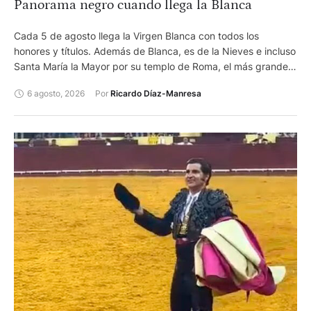
Panorama negro cuando llega la Blanca
Cada 5 de agosto llega la Virgen Blanca con todos los
honores y títulos. Además de Blanca, es de la Nieves e incluso
Santa María la Mayor por su templo de Roma, el más grande.
Pero la feria de Vitoria, que lleva su nombre, sigue
6 agosto, 2026
Por 
Ricardo Díaz-Manresa
desaparecida en un mundo en el que los humanos parecen
decididos a cargárselo todo.