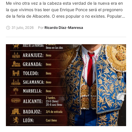
Me vino otra vez a la cabeza esta verdad de la nueva era en
la que vivimos tras leer que Enrique Ponce será el pregonero
de la feria de Albacete. O eres popular o no existes. Popular
por tu profesión donde has alcanzado la fama en mayor o
31 julio, 2026
Por 
Ricardo Díaz-Manresa
menor grado, popular porque sales en televisión y, más
todavía si eres famoso por tu actividad y apareces en la tele
regularmente o intermitentemente. O presentador de algún
programa o cadena. Entonces existes y todos los demás,
aunque tengan muchísimos más méritos en la misma
profesión, oficio o actividad, no.