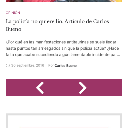
OPINIÓN
La policía no quiere lío. Artículo de Carlos
Bueno
¿Por qué en las manifestaciones antitaurinas se suele llegar
hasta puntos tan arriesgados sin que la policía actúe? ¿Hace
falta que acabe sucediendo algún lamentable incidente para
que se proceda con prevención y no a toro pasado? ¿Por qué
30 septiembre, 2016
Por 
Carlos Bueno
no impera la lógica, que no es otra que hacer cumplir la ley?
Habría que saber si el protocolo de actuación policial es
interno o viene marcado por instancias políticas. Cabría
preguntarse si los agentes no quieren lío con los
manifestantes o con los políticos. Posiblemente ese sea el
quid de la cuestión.