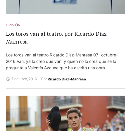
OPINIÓN
Los toros van al teatro, por Ricardo Díaz-
Manresa
Los toros van al teatro Ricardo Díaz-Manresa 07- octubre-
2016 Van, ya lo creo que van, y quien no lo crea que se lo
pregunte a Valentín Azcune que ha escrito una obra
monumental, como las plazas y cosos que albergan el toreo,
7 octubre, 2016
Por 
Ricardo Díaz-Manresa
sobre teatro y toros : “Los toros en el teatro” . ¿Escrito? Más
bien arrancado cada fecha y dato de todos los lugares en
donde pudieran estar y descubierto muchas obras olvidadas
y casi enterradas. Escrito también porque su redacción es
directa y atractiva.