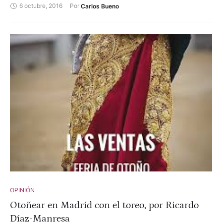
6 octubre, 2016
Por 
Carlos Bueno
actuales sean toros hechos y derechos, viviremos una
campaña emocionante.
OPINIÓN
Otoñear en Madrid con el toreo, por Ricardo
Díaz-Manresa