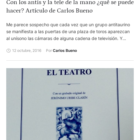
Con los antis y la tele de la mano ¿qué se puede
hacer? Artículo de Carlos Bueno
Me parece sospecho que cada vez que un grupo antitaurino
se manifiesta a las puertas de una plaza de toros aparezcan
al unísono las cámaras de alguna cadena de televisión. Y
opino que es muy poco ético que esos medios de
12 octubre, 2016
Por 
Carlos Bueno
comunicación den cobertura máxima a quienes amparan en
su seno a personas que abogan por la muerte de sus
semejantes únicamente por pensar diferente, que tergiversen
la realidad y que intenten encauzar la opinión pública hacia
una sola dirección.