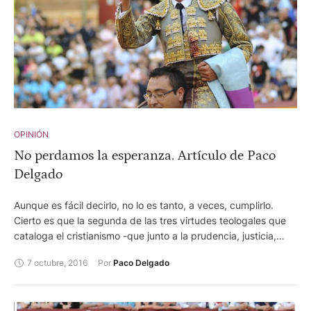
OPINIÓN
No perdamos la esperanza. Artículo de Paco
Delgado
Aunque es fácil decirlo, no lo es tanto, a veces, cumplirlo.
Cierto es que la segunda de las tres virtudes teologales que
cataloga el cristianismo -que junto a la prudencia, justicia,
templanza y fortaleza describen la imagen del hombre, ojo-
7 octubre, 2016
Por 
Paco Delgado
es un estado de ánimo optimista basado en la expectativa de
resultados favorables relacionados a eventos o circunstancias
y que, como dice el refrán, es lo último que se pierde. Pero