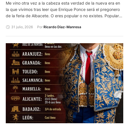
Me vino otra vez a la cabeza esta verdad de la nueva era en
la que vivimos tras leer que Enrique Ponce será el pregonero
de la feria de Albacete. O eres popular o no existes. Popular
por tu profesión donde has alcanzado la fama en mayor o
31 julio, 2026
Por 
Ricardo Díaz-Manresa
menor grado, popular porque sales en televisión y, más
todavía si eres famoso por tu actividad y apareces en la tele
regularmente o intermitentemente. O presentador de algún
programa o cadena. Entonces existes y todos los demás,
aunque tengan muchísimos más méritos en la misma
profesión, oficio o actividad, no.