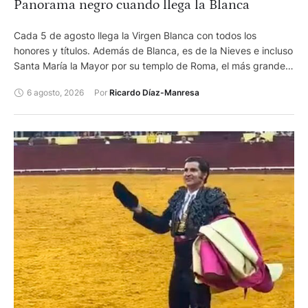
Panorama negro cuando llega la Blanca
Cada 5 de agosto llega la Virgen Blanca con todos los
honores y títulos. Además de Blanca, es de la Nieves e incluso
Santa María la Mayor por su templo de Roma, el más grande.
Pero la feria de Vitoria, que lleva su nombre, sigue
6 agosto, 2026
Por 
Ricardo Díaz-Manresa
desaparecida en un mundo en el que los humanos parecen
decididos a cargárselo todo.