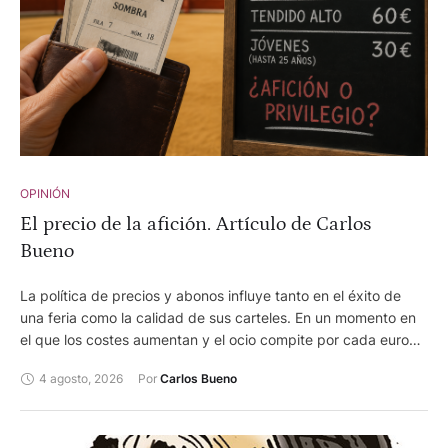
OPINIÓN
El precio de la afición. Artículo de Carlos
Bueno
La política de precios y abonos influye tanto en el éxito de
una feria como la calidad de sus carteles. En un momento en
el que los costes aumentan y el ocio compite por cada euro
del espectador, encontrar el equilibrio entre la rentabilidad
4 agosto, 2026
Por 
Carlos Bueno
empresarial y el acceso del público se ha convertido en uno
de los grandes desafíos de la Fiesta.