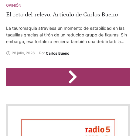
OPINIÓN
El reto del relevo. Artículo de Carlos Bueno
La tauromaquia atraviesa un momento de estabilidad en las
taquillas gracias al tirón de un reducido grupo de figuras. Sin
embargo, esa fortaleza encierra también una debilidad: la
necesidad de impulsar una nueva generación de toreros
28 julio, 2026
Por 
Carlos Bueno
capaces de ilusionar al público y garantizar el éxito taquillero
y el futuro de la Fiesta.