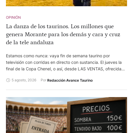
OPINIÓN
La danza de los taurinos. Los millones que
genera Morante para los demás y cara y cruz
de la tele andaluza
Estamos como nunca: vaya fin de semana taurino por
televisión con corridas en directo con sustancia. El jueves la
final de la Copa Chenel, o así, desde LAS VENTAS, ofrecida
por TELEMADRID. El viernes, los MIURAS desde HUELVA
5 agosto, 2026
Por 
Redacción Avance Taurino
después de 50 años y el sábado desde EL PUERTO con su
verano taurino. Estas dos últimas desde CANAL SUR, que está
acelerando. Esto además de la avalancha de festejos menores
en directo. Ensalada a viva voz con algunos de los
comentaristas. Gente con negocios del toro, repartiendo
verdad e independencia... Estupendo.