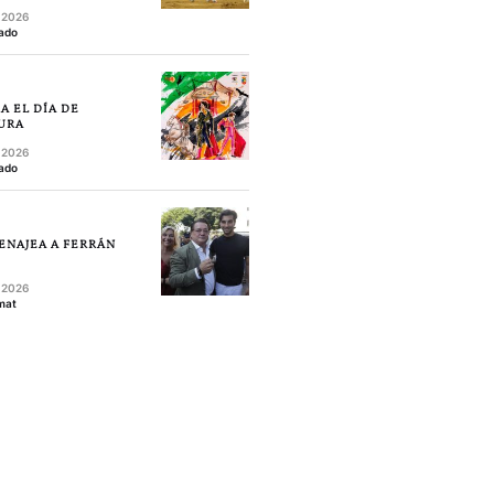
, 2026
ado
A EL DÍA DE
URA
, 2026
ado
ENAJEA A FERRÁN
, 2026
mat