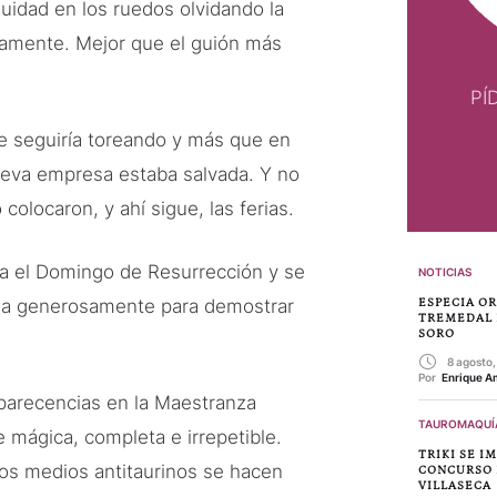
uidad en los ruedos olvidando la
damente. Mejor que el guión más
PÍ
ue seguiría toreando y más que en
nueva empresa estaba salvada. Y no
olocaron, y ahí sigue, las ferias.
ra el Domingo de Resurrección y se
NOTICIAS
mia generosamente para demostrar
ESPECIA O
TREMEDAL 
SORO
8 agosto
Por 
Enrique A
mparecencias en la Maestranza
TAUROMAQUÍ
e mágica, completa e irrepetible.
TRIKI SE I
hos medios antitaurinos se hacen
CONCURSO 
VILLASECA