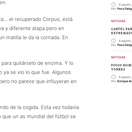
en.
8 agosto
Por 
Paco Delg
asta… el recuperado Corpus, está
NOTICIAS
va y diferente atapa pero en
CARTEL PAR
EXTREMAD
n matilla le da la cornada. En
8 agosto
Por 
Paco Delg
NOTICIAS
os para quitárselo de encima. Y lo
FOIOS HOM
TORRES
o ya se vio lo que fue. Algunos
8 agosto
pero no parece que influyeran en
Por 
Enrique A
ndo de la cogida. Esta vez todavía
que un as mundial del fútbol se