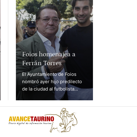
Foios homenajea a
Ferrán Torres
El Ayuntamiento de Foios
nombró ayer hijo predilecto
de la ciudad al futbolista
Ferran Torres. Natural Foios,
y actúal jugador del
Barcelona tras su paso por el
Valencia CF donde se forjó,
ayer recibió el
reconocimiento de su pueblo