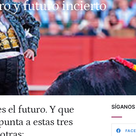
o y futuro incierto
 el futuro. Y que
SÍGANOS 
unta a estas tres
FAC
otras: