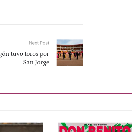
Next Post
gón tuvo toros por
San Jorge