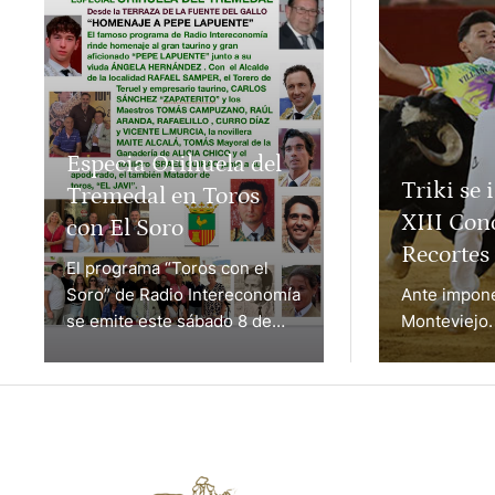
Especia Orihuela del
Triki se 
Tremedal en Toros
XIII Con
con El Soro
Recortes 
El programa “Toros con el
Soro” de Radio Intereconomía
Ante impone
se emite este sábado 8 de
Monteviejo.
agosto de 15:00 a 16:00
horas. ESPECIAL ORIHUELA
DEL TREMEDAL Desde la
TERRAZA DE LA FUENTE DEL
GALLO "HOMENAJE A PEPE
LAPUENTE" El famoso