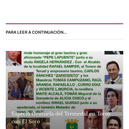
NOTICIAS
CARTEL PARA EL DÍA DE EXTREMADURA
8 agosto, 2026
Por 
Paco Delgado
NOTICIAS
FOIOS HOMENAJEA A FERRÁN TORRES
8 agosto, 2026
Por 
Enrique Amat
PARA LEER A CONTINUACIÓN...