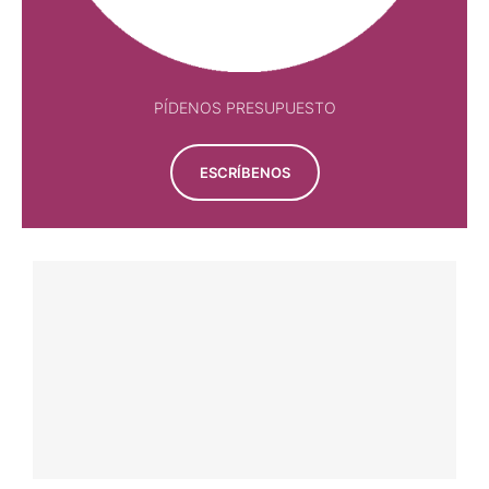
PÍDENOS PRESUPUESTO
ESCRÍBENOS
NOTICIAS
ESPECIA ORIHUELA DEL TREMEDAL EN TOROS
CON EL SORO
8 agosto, 2026
Por 
Enrique Amat
TAUROMAQUÍA POPULAR
TRIKI SE IMPONE EN EL XIII CONCURSO DE
RECORTES DE VILLASECA
8 agosto, 2026
Por 
Paco Delgado