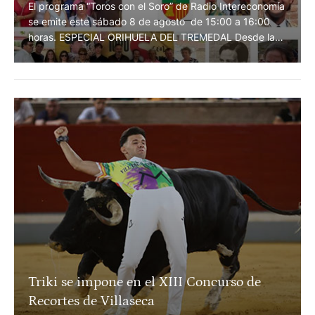
Especia Orihuela del Tremedal en Toros
con El Soro
El programa “Toros con el Soro” de Radio Intereconomía
se emite este sábado 8 de agosto de 15:00 a 16:00
horas. ESPECIAL ORIHUELA DEL TREMEDAL Desde la
TERRAZA DE LA FUENTE DEL GALLO "HOMENAJE A
PEPE LAPUENTE" El famoso programa de Radio
Intereconomía rinde homenaje al gran taurino y gran
aficionado "PEPE LAPUENTE" junto a su viuda ÁNGELA
…