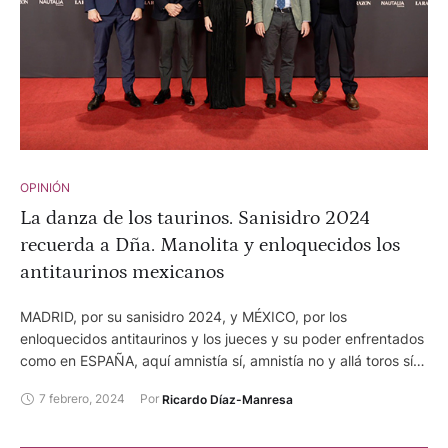
OPINIÓN
La danza de los taurinos. Sanisidro 2024
recuerda a Dña. Manolita y enloquecidos los
antitaurinos mexicanos
MADRID, por su sanisidro 2024, y MÉXICO, por los
enloquecidos antitaurinos y los jueces y su poder enfrentados
como en ESPAÑA, aquí amnistía sí, amnistía no y allá toros sí,
toros no, danzan. MADRID hace una buena feria y están
7 febrero, 2024
Por 
Ricardo Díaz-Manresa
todos, lo que es un milagro, muy buena comparado con otras
anteriores, incluso de las de Plaza 1, y no tan buena si