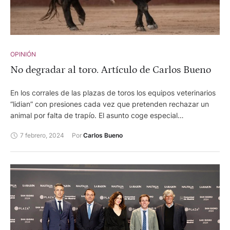
OPINIÓN
No degradar al toro. Artículo de Carlos Bueno
En los corrales de las plazas de toros los equipos veterinarios
“lidian” con presiones cada vez que pretenden rechazar un
animal por falta de trapío. El asunto coge especial
efervescencia en los cosos de primera categoría. En poco
7 febrero, 2024
Por 
Carlos Bueno
más de un mes dará inicio la feria de Fallas y, mientras unos
intentarán que todos los astados pasen los reconocimientos,
otros velarán por el interés del público y el prestigio del
recinto.