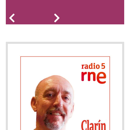
tuviéramos lo que exige la afición ¿Todos? No ¿Y el CID?. No.
Falta de respeto y de justicia.