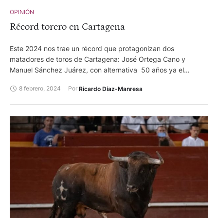
OPINIÓN
Récord torero en Cartagena
Este 2024 nos trae un récord que protagonizan dos
matadores de toros de Cartagena: José Ortega Cano y
Manuel Sánchez Juárez, con alternativa 50 años ya el
primero ( octubre en Zaragoza) y 40 el segundo ( 22 de enero
8 febrero, 2024
Por 
Ricardo Díaz-Manresa
en Orihuela) y José padrino de la alternativa de Manuel.