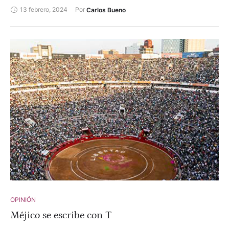
políticos ni otros vanidosos de variado pelaje.
13 febrero, 2024
Por 
Carlos Bueno
OPINIÓN
Méjico se escribe con T