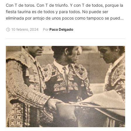
Con T de toros. Con T de triunfo. Y con T de todos, porque la
fiesta taurina es de todos y para todos. No puede ser
eliminada por antojo de unos pocos como tampoco se puede
suprimir el derecho de tantos a disfrutar de una profesión, una
10 febrero, 2024
Por 
Paco Delgado
fuente de ingresos o un espectáculo que atrae a millones de
personas.