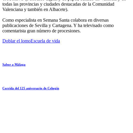
todas las provincias y ciudades destacadas de la Comunidad
Valenciana y también en Albacete).
Como especialista en Semana Santa colabora en diversas
publicaciones de Sevilla y Cartagena. Y ha televisado como
comentarista gran número de procesiones.
Doblar el lomo
Escuela de vida
Sabor a Málaga
Corrida del 125 aniversario de Cehegín
La exposición “Toro Bravo, el guardián de la biodiversidad”, llega a Málaga