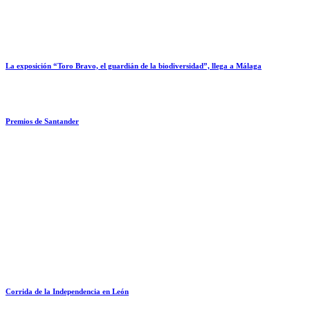
Premios de Santander
Corrida de la Independencia en León
Feria de novilladas de El Casar
50 Aniversario de la Monumental de Zacatecas