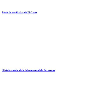
Feria de Alcalá de Henares
Avance Taurino @2026 Todos los derechos reservados
| Aviso Legal
Todos los titulares y destacados del día de Avance Taurino,
directamente para ti cada mañana.
Facebook-f
Linkedin
X-twitter