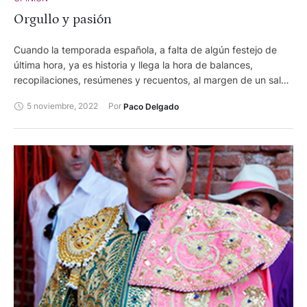
Orgullo y pasión
Cuando la temporada española, a falta de algún festejo de
última hora, ya es historia y llega la hora de balances,
recopilaciones, resúmenes y recuentos, al margen de un saldo
positivo, dos son los nombres propios que destacan en la
5 noviembre, 2022
Por 
Paco Delgado
misma: Morante de la Puebla y Roca Rey.