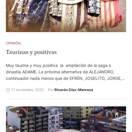
OPINIÓN
Taurinas y positivas
Muy taurina y muy positiva la ampliación de la saga o
dinastía ADAME. La próxima alternativa de ALEJANDRO,
continuador nada menos que de EFRÉN, JOSELITO, JORGE,
GERARDO y LUIS DAVID. En total, 6 matadores de toros y 7
11 noviembre, 2022
Por 
Ricardo Díaz-Manresa
doctorados porque EFRÉN fue por partida doble: renunciar a
la primera y volver con la segunda.