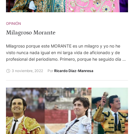
OPINIÓN
Milagroso Morante
Milagroso porque este MORANTE es un milagro y yo no he
visto nunca nada igual en mi larga vida de aficionado y de
profesional del periodismo. Primero, porque he seguido día a
día su trayectoria durante, repito: día a día, sus 25 años de
3 noviembre, 2022
Por 
Ricardo Díaz-Manresa
alternativa: los 23 primeros se parecen poquito a los 2 últimos
y porque difícilmente recuerdo a un ser humano próximo a mí
que haya cambiado tanto. Y lo ha hecho para el bien de la
tauromaquia, del toreo y, natural y paralelamente, de sí
mismo.