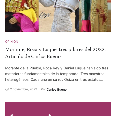
OPINIÓN
Morante, Roca y Luque, tres pilares del 2022.
Artículo de Carlos Bueno
Morante de la Puebla, Roca Rey y Daniel Luque han sido tres
matadores fundamentales de la temporada. Tres maestros
heterogéneos. Cada uno en su rol. Quizá en tres estatus
distintos. Hasta podría argumentarse que “juegan” en ligas
2 noviembre, 2022
Por 
Carlos Bueno
diferentes, pero sin duda tres pilares del 2022.