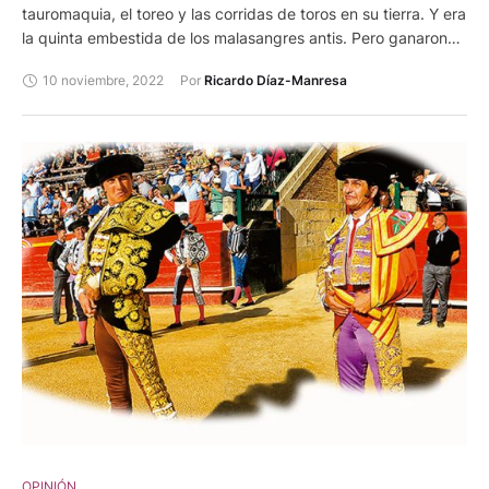
tauromaquia, el toreo y las corridas de toros en su tierra. Y era
la quinta embestida de los malasangres antis. Pero ganaron
en el Congreso la cultura y tradición taurinas colombianas.
10 noviembre, 2022
Por 
Ricardo Díaz-Manresa
Gran intervención de CÉSAR, cumbre, que hay que buscar y
leer. Enhorabuena y gracias.
OPINIÓN