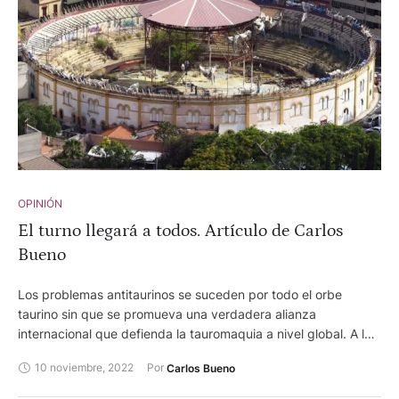
OPINIÓN
El turno llegará a todos. Artículo de Carlos
Bueno
Los problemas antitaurinos se suceden por todo el orbe
taurino sin que se promueva una verdadera alianza
internacional que defienda la tauromaquia a nivel global. A las
crecientes trabas con las que se encuentra el sector en
10 noviembre, 2022
Por 
Carlos Bueno
España, hay que sumar las de Colombia, Ecuador, Perú,
Venezuela, Méjico y ahora Francia.