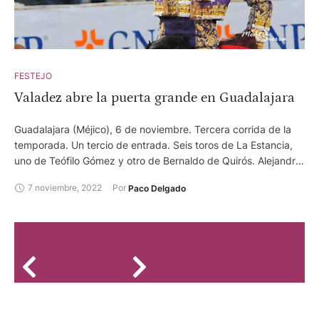
FESTEJO
Valadez abre la puerta grande en Guadalajara
Guadalajara (Méjico), 6 de noviembre. Tercera corrida de la
temporada. Un tercio de entrada. Seis toros de La Estancia,
uno de Teófilo Gómez y otro de Bernaldo de Quirós. Alejandro
Talavante, silencio, silencio y oreja en el sobrero de regalo.
7 noviembre, 2022
Por 
Paco Delgado
Diego Silveti, ovación tras aviso, ovación tras aviso y oreja en
el de regalo. Leo Valadez, dos orejas y ovación.