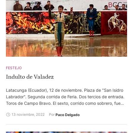
FESTEJO
Indulto de Valadez
Latacunga (Ecuador), 12 de noviembre. Plaza de "San Isidro
Labrador". Segunda corrida de Feria. Dos tercios de entrada.
Toros de Campo Bravo. El sexto, corrido como sobrero, fue
indultado. David Fandila "El Fandi", oreja y dos orejas. Manuel
13 noviembre, 2022
Por 
Paco Delgado
Escribano, silencio y dos orejas. Leo Valadez, ovación e
indulto.