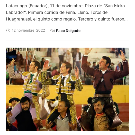
Latacunga (Ecuador), 11 de noviembre. Plaza de "San Isidro
Labrador". Primera corrida de Feria. Lleno. Toros de
Huagrahuasi, el quinto como regalo. Tercero y quinto fueron
premiados con la vuelta al ruedo. Julián López "El Juli",
12 noviembre, 2022
Por 
Paco Delgado
silencio y dos orejas. Andrés Roca Rey, silencio, oreja y dos
orejas.