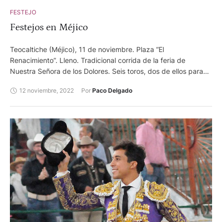
FESTEJO
Festejos en Méjico
Teocaltiche (Méjico), 11 de noviembre. Plaza “El
Renacimiento”. Lleno. Tradicional corrida de la feria de
Nuestra Señora de los Dolores. Seis toros, dos de ellos para
rejones, de San Fermín. Andy Cartagena, una oreja y dos
12 noviembre, 2022
Por 
Paco Delgado
orejas. Arturo Saldívar, dos orejas y palmas. Fermín Espinosa
“Armillita IV”, palmas y dos orejas. Monterrey (Méjico), 11 de
noviembre. Plaza Monumental. Segunda corrida del Serial
Taurino Internacional. Toros de Boquilla del Carmen, el quinto
recibió arrastre lento. Sergio Flores, ovación y oreja. Luis
David, oreja y dos orejas. Sergio Garza, ovación y ovación.