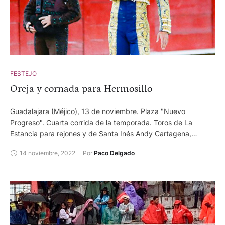
FESTEJO
Oreja y cornada para Hermosillo
Guadalajara (Méjico), 13 de noviembre. Plaza "Nuevo
Progreso". Cuarta corrida de la temporada. Toros de La
Estancia para rejones y de Santa Inés Andy Cartagena,
ovación en su lote. José María Hermosillo, ovación, silencio
14 noviembre, 2022
Por 
Paco Delgado
tras aviso y oreja en el toro de regalo. Miguel Aguilar , ovación
y silencio tras aviso. Hermosillo recibió una cornada en la cara
interna del muslo izquierdo durante la faena de muleta del
toro de regalo.