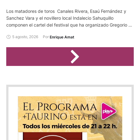
Los matadores de toros Canales Rivera, Esaú Fernández y
Sanchez Vara y el novillero local Indalecio Sahuquillo
componen el cartel del festival que ha organizado Gregorio de
Jesus al frente de la empresa Bous al Carrer SL en la plaza
5 agosto, 2026
Por 
Enrique Amat
conquense de Casasimarro. Será el día 24 de agosto, con
motivo de las fiestas de San Bartolomé de esta localidad. Se
lidiarán reses de Los Chospes.