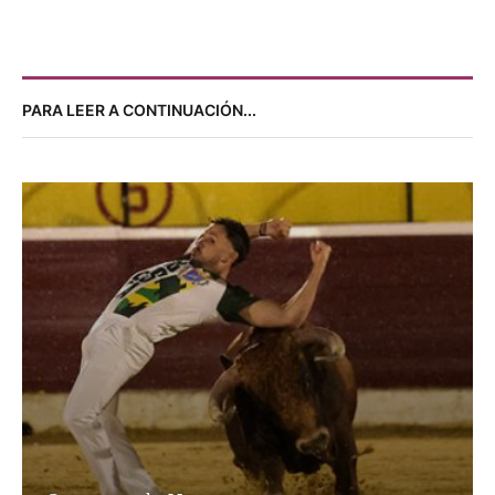
NOTICIAS
PRESENTADOS LOS CARTELES PARA LA FERIA DE
TOVAR
9 agosto, 2026
Por 
Redacción Avance Taurino
FESTEJO
ALDABONAZO DE DANIEL CRESPO EN EL
PUERTO
9 agosto, 2026
Por 
Paco Delgado
PARA LEER A CONTINUACIÓN...