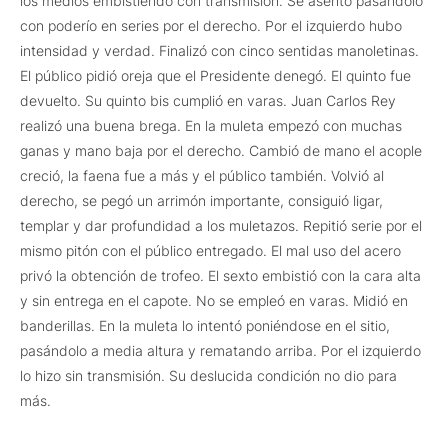
los medios embistiendo con transmisión. Se asentó pasándolo
con poderío en series por el derecho. Por el izquierdo hubo
intensidad y verdad. Finalizó con cinco sentidas manoletinas.
El público pidió oreja que el Presidente denegó. El quinto fue
devuelto. Su quinto bis cumplió en varas. Juan Carlos Rey
realizó una buena brega. En la muleta empezó con muchas
ganas y mano baja por el derecho. Cambió de mano el acople
creció, la faena fue a más y el público también. Volvió al
derecho, se pegó un arrimón importante, consiguió ligar,
templar y dar profundidad a los muletazos. Repitió serie por el
mismo pitón con el público entregado. El mal uso del acero
privó la obtención de trofeo. El sexto embistió con la cara alta
y sin entrega en el capote. No se empleó en varas. Midió en
banderillas. En la muleta lo intentó poniéndose en el sitio,
pasándolo a media altura y rematando arriba. Por el izquierdo
lo hizo sin transmisión. Su deslucida condición no dio para
más.