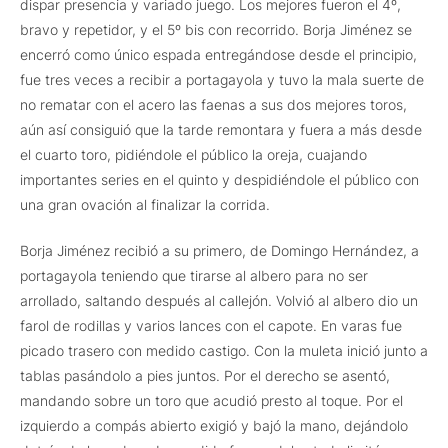
dispar presencia y variado juego. Los mejores fueron el 4º,
bravo y repetidor, y el 5º bis con recorrido. Borja Jiménez se
encerró como único espada entregándose desde el principio,
fue tres veces a recibir a portagayola y tuvo la mala suerte de
no rematar con el acero las faenas a sus dos mejores toros,
aún así consiguió que la tarde remontara y fuera a más desde
el cuarto toro, pidiéndole el público la oreja, cuajando
importantes series en el quinto y despidiéndole el público con
una gran ovación al finalizar la corrida.
Borja Jiménez recibió a su primero, de Domingo Hernández, a
portagayola teniendo que tirarse al albero para no ser
arrollado, saltando después al callejón. Volvió al albero dio un
farol de rodillas y varios lances con el capote. En varas fue
picado trasero con medido castigo. Con la muleta inició junto a
tablas pasándolo a pies juntos. Por el derecho se asentó,
mandando sobre un toro que acudió presto al toque. Por el
izquierdo a compás abierto exigió y bajó la mano, dejándolo