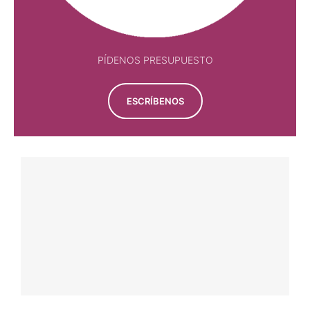
PÍDENOS PRESUPUESTO
ESCRÍBENOS
TAUROMAQUÍA POPULAR
CONCURSO DE HUESCA
9 agosto, 2026
Por 
Redacción Avance Taurino
TAUROMAQUÍA POPULAR
CONCURSO NACIONAL DE RECORTES DE
MÁLAGA
9 agosto, 2026
Por 
Redacción Avance Taurino