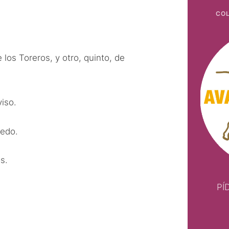
COL
los Toreros, y otro, quinto, de
viso.
uedo.
s.
PÍ