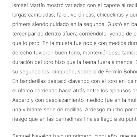
Ismael Martín mostró variedad con el capote al recib
largas cambiadas, farol, verónicas, chicuelinas y qu
primera siendo cuidado en la segunda. Gustó en ba
tercer par de dentro afuera corriéndolo, yendo de e
que lo paró. En la muleta fue noble con medida durac
derecho tuvieron buen tono, manteniéndose tambié
duración del toro hizo que la faena fuera a menos.
su segundo bis, cinqueño, sobrero de Fermín Bohór
En banderillas destacó clavando con el toro en los
el último corriendo hacia atrás entre los aplausos de
Áspero y con desplazamiento medido fue en la mul
una vibrante serie de rodillas. Arriesgó mucho por 
riesgo que en las bernadinas finales llegó a su punt
Samuel Navalón tuvo un primero, cinqueño, que se 