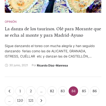
OPINIÓN
La danza de los taurinos. Olé para Morante que
se echa al monte y para Madrid-Ayuso
Sigue danzando el toreo con mucha alegría y han seguido
danzando ferias como las de ALICANTE, GRANADA,
ISTRESS, CUÉLLAR etc y danzan las de CASTELLÓN,
BADAJOZ, BURGOS, ZAMORA y LEÓN. Más el ambiente de
30 junio, 2021
Por 
Ricardo Díaz-Manresa
futuro con las de GIJÓN, SANTANDER y SORIA, etc.
1
2
…
82
83
84
85
86
…
120
121