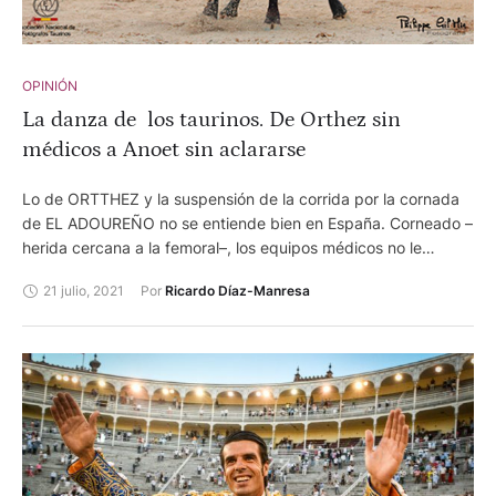
OPINIÓN
La danza de los taurinos. De Orthez sin
médicos a Anoet sin aclararse
Lo de ORTTHEZ y la suspensión de la corrida por la cornada
de EL ADOUREÑO no se entiende bien en España. Corneado –
herida cercana a la femoral–, los equipos médicos no le
intervinieron y sí le trasladaron y acompañaron al hospital más
21 julio, 2021
Por 
Ricardo Díaz-Manresa
cercano, el de DAX . Total, se suspendió la corrida en el 4º
porque en la plaza no quedaron médicos. Un lío del que no
había precedentes. Y encima dice el torero que dudaban en
si trasladarlo ya o esperar al fin de la corrida, pero se impuso
el criterio del apoderado. Un lío con final feliz. Y que conste
que en FRANCIA no existe la costumbre de que se intervenga
al torero herido en las instalaciones sanitarias de la plaza, por
lo que se le estabiliza y se le traslada al hospital más cercano,
pero este trámite puede suponer la vida de una persona, que