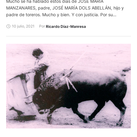
Mucho se ha hablado estos días de JOSÉ MARÍA
MANZANARES, padre, JOSÉ MARÍA DOLS ABELLÁN, hijo y
padre de toreros. Mucho y bien. Y con justicia. Por su
biografía torera. Por su valor, su técnica, su constancia, su
10 julio, 2021
Por 
Ricardo Díaz-Manresa
afición, su voluntad.