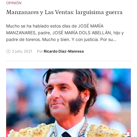
OPINIÓN
Manzanares y Las Ventas: larguísima guerra
Mucho se ha hablado estos días de JOSÉ MARÍA
MANZANARES, padre, JOSÉ MARÍA DOLS ABELLÁN, hijo y
padre de toreros. Mucho y bien. Y con justicia. Por su
biografía torera. Por su valor, su técnica, su constancia, su
2 julio, 2021
Por 
Ricardo Díaz-Manresa
afición, su voluntad.