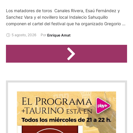
Los matadores de toros Canales Rivera, Esaú Fernández y
Sanchez Vara y el novillero local Indalecio Sahuquillo
componen el cartel del festival que ha organizado Gregorio de
Jesus al frente de la empresa Bous al Carrer SL en la plaza
5 agosto, 2026
Por 
Enrique Amat
conquense de Casasimarro. Será el día 24 de agosto, con
motivo de las fiestas de San Bartolomé de esta localidad. Se
lidiarán reses de Los Chospes.