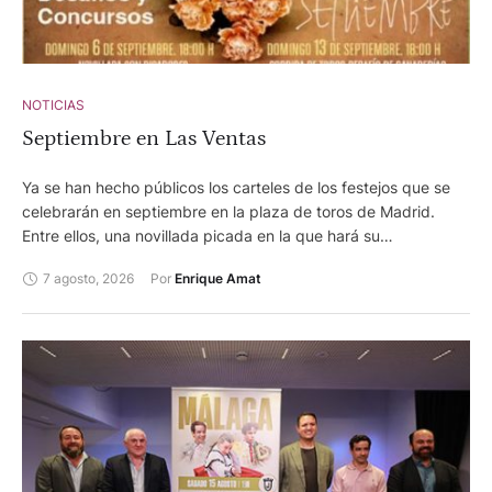
NOTICIAS
Septiembre en Las Ventas
Ya se han hecho públicos los carteles de los festejos que se
celebrarán en septiembre en la plaza de toros de Madrid.
Entre ellos, una novillada picada en la que hará su
presentación en Las Ventas, el torero Arganda, afincado en
7 agosto, 2026
Por 
Enrique Amat
Meliana Adrián Centerera, quien también está anunciado en la
corrida mixta, programada para la feria de Requena, en
calidad de sobresaliente. Además, dos corridas de toros en
desafío ganadero y otra concurso de ganaderías. Los carteles
son los siguientes. 6 de septiembre-. Novillos de Jiménez
Pasquau, Ángel Luis Peña, La Machamona, Chamaco,
Guadajira, José González. Adrián Centenera, Tomás González
y Andrés García. 13 de septiembre -. Corrida de toros desafío
ganadero con reses de Valdellán y Juan Luis Fraile para Pérez