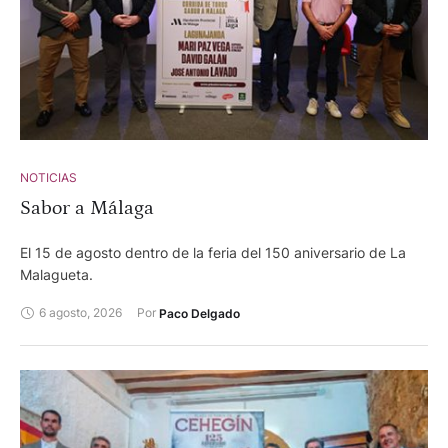
Mota, Alberto Lamelas y José Carlos Venegas. 20 de
septiembre -. Corrida de toros desafío ganadero con
astados de Veiga Teixeira y Partido de Resina para Fermín
Rivera, Damián Castaño y Gómez del Pilar. 27 de
septiembre-. Corrida de toros concurso de ganaderías. Toros
de Saltillo, Palha, Castillejo de Huebra, Conde de la Corte,
Pallarés y Valldellán para Isaac Fonseca, Cristian Pérez y
Alejandro Chicharro.
NOTICIAS
Sabor a Málaga
El 15 de agosto dentro de la feria del 150 aniversario de La
Malagueta.
6 agosto, 2026
Por 
Paco Delgado