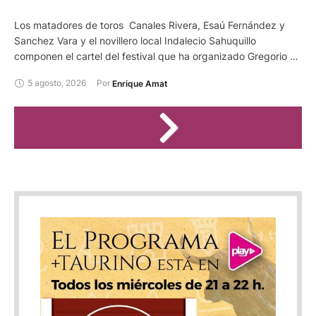
Los matadores de toros Canales Rivera, Esaú Fernández y
Sanchez Vara y el novillero local Indalecio Sahuquillo
componen el cartel del festival que ha organizado Gregorio de
Jesus al frente de la empresa Bous al Carrer SL en la plaza
5 agosto, 2026
Por 
Enrique Amat
conquense de Casasimarro. Será el día 24 de agosto, con
motivo de las fiestas de San Bartolomé de esta localidad. Se
lidiarán reses de Los Chospes.