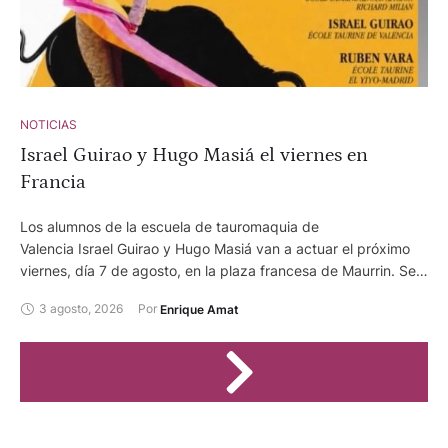
NOTICIAS
Israel Guirao y Hugo Masiá el viernes en
Francia
Los alumnos de la escuela de tauromaquia de
Valencia Israel Guirao y Hugo Masiá van a actuar el próximo
viernes, día 7 de agosto, en la plaza francesa de Maurrin. Se
va a lidiar reses de Alma Serena y completan en el cuarteto
3 agosto, 2026
Por 
Enrique Amat
de actuantes Rubén Vara, de la escuela taurina Yiyo de
Madrid y Julio Martín, alumno de la escuela taurina Adour
Afición Richard Milian.