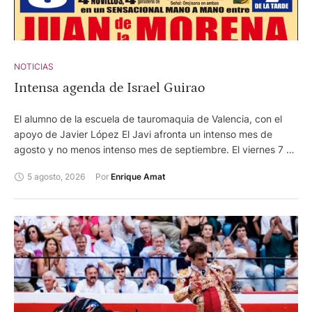
NOTICIAS
Intensa agenda de Israel Guirao
El alumno de la escuela de tauromaquia de Valencia, con el
apoyo de Javier López El Javi afronta un intenso mes de
agosto y no menos intenso mes de septiembre. El viernes 7 de
agosto está anunciado en la plaza francesa de Maurrin. El
5 agosto, 2026
Por 
Enrique Amat
domingo 9 hará el paseíllo en la localidad jienense de Cortes
y Graena. Alternará con Juan de la morena, en la lidia y reses
de Vistalegre. Como sobresaliente está anunciado Alejandro
Moreno, el Rubio. En Castellar lo hará el,12 agosto, en el
marcodel trofeo Ricardo López.. En esta ocasión, frente
a novillos de Martin Campos mano a mano con Realito, de la
escuela taurina de Camas. El sobresaliente será Daniel Rivas.
El 14 de agosto está anunciado en la feria francesa de Dax y
el 15 de agosto, afronta un doble compromiso. Por la mañana