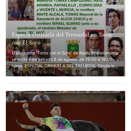
Especia Orihuela del Tremedal en Toros
con El Soro
El programa “Toros con el Soro” de Radio Intereconomía
se emite este sábado 8 de agosto de 15:00 a 16:00
horas. ESPECIAL ORIHUELA DEL TREMEDAL Desde la
TERRAZA DE LA FUENTE DEL GALLO "HOMENAJE A
PEPE LAPUENTE" El famoso programa de Radio
Intereconomía rinde homenaje al gran taurino y gran
aficionado "PEPE LAPUENTE" junto a su viuda ÁNGELA
…