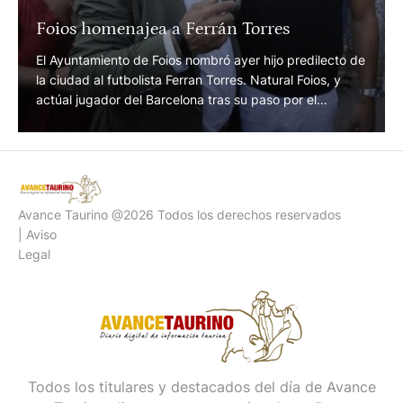
Foios homenajea a Ferrán Torres
El Ayuntamiento de Foios nombró ayer hijo predilecto de
la ciudad al futbolista Ferran Torres. Natural Foios, y
actúal jugador del Barcelona tras su paso por el
Valencia CF donde se forjó, ayer recibió el
reconocimiento de su pueblo natal, después de su
triunfal actuación en el pasado mundial de fútbol. Su gol
ante la …
Avance Taurino @2026 Todos los derechos reservados
| Aviso
Legal
Todos los titulares y destacados del día de Avance