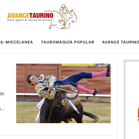
A-MISCELANEA
TAUROMAQUÍA POPULAR
AVANCE TAURIN
de
a
ión
ado
ble