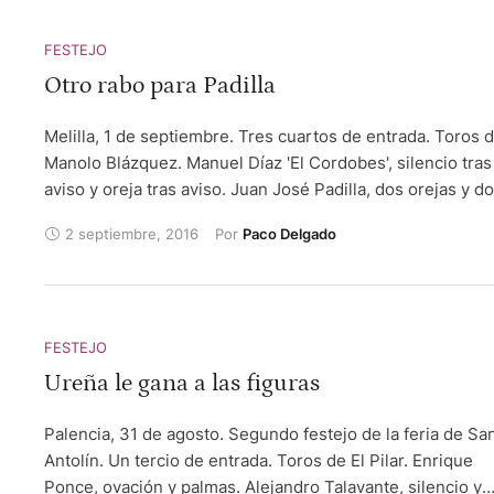
pero en principio su estado de salud no reviste gravedad.
FESTEJO
Otro rabo para Padilla
Melilla, 1 de septiembre. Tres cuartos de entrada. Toros 
Manolo Blázquez. Manuel Díaz 'El Cordobes', silencio tras
aviso y oreja tras aviso. Juan José Padilla, dos orejas y d
orejas y rabo. Rafael Tejada, silencio y silencio tras aviso.
2 septiembre, 2016
Por 
Paco Delgado
FESTEJO
Ureña le gana a las figuras
Palencia, 31 de agosto. Segundo festejo de la feria de Sa
Antolín. Un tercio de entrada. Toros de El Pilar. Enrique
Ponce, ovación y palmas. Alejandro Talavante, silencio y