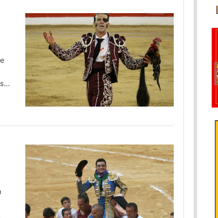
de
os
n