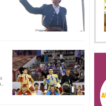
El
do.
so.