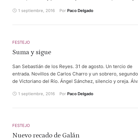
pitos. Paco Ureña, oreja y oreja.
1 septiembre, 2016
Por 
Paco Delgado
FESTEJO
Suma y sigue
San Sebastián de los Reyes. 31 de agosto. Un tercio de
entrada. Novillos de Carlos Charro y un sobrero, segundo
de Victoriano del Río. Ángel Sánchez, silencio y oreja. Ál
García, vuelta al ruedo y ovación. Luis David Adame, oreja
1 septiembre, 2016
Por 
Paco Delgado
dos orejas.
FESTEJO
Nuevo recado de Galán