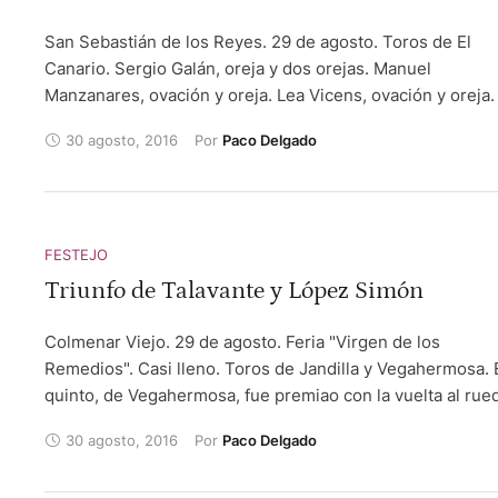
San Sebastián de los Reyes. 29 de agosto. Toros de El
Canario. Sergio Galán, oreja y dos orejas. Manuel
Manzanares, ovación y oreja. Lea Vicens, ovación y oreja.
30 agosto, 2016
Por 
Paco Delgado
FESTEJO
Triunfo de Talavante y López Simón
Colmenar Viejo. 29 de agosto. Feria "Virgen de los
Remedios". Casi lleno. Toros de Jandilla y Vegahermosa. 
quinto, de Vegahermosa, fue premiao con la vuelta al rue
Sebastián Castella, silencio tras aviso y oreja tras otro avi
30 agosto, 2016
Por 
Paco Delgado
Alejandro Talavante, ovación y dos orejas. Alberto López
Simón, oreja y oreja.