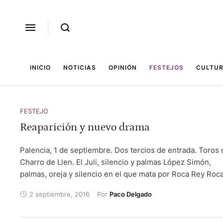
INICIO
NOTICIAS
OPINIÓN
FESTEJOS
CULTUR
FESTEJO
Reaparición y nuevo drama
Palencia, 1 de septiembre. Dos tercios de entrada. Toros 
Charro de Llen. El Juli, silencio y palmas López Simón,
palmas, oreja y silencio en el que mata por Roca Rey Roc
Rey, que reaparecía, resultó cogido por su primero,
2 septiembre, 2016
Por 
Paco Delgado
entrando semi-inconsciente a la enfermería, con conmoc
cerebral y traumatismo craneoencefálico, siendo traslad
al hospital Carrión para estudio, donde se encuentra esta