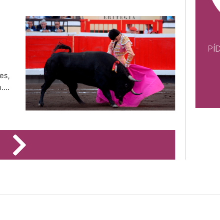
PÍ
es,
n.
PÍDE