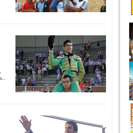
,
varo
 y