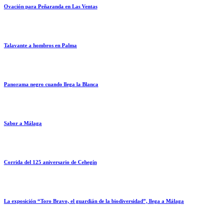
Ovación para Peñaranda en Las Ventas
Talavante a hombros en Palma
Panorama negro cuando llega la Blanca
Sabor a Málaga
Corrida del 125 aniversario de Cehegín
La exposición “Toro Bravo, el guardián de la biodiversidad”, llega a Málaga