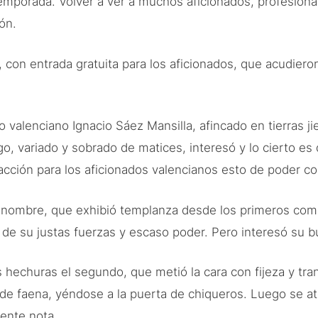
orada. Volver a ver a muchos aficionados, profesionales,
ón.
 con entrada gratuita para los aficionados, que acudier
 valenciano Ignacio Sáez Mansilla, afincado en tierras ji
o, variado y sobrado de matices, interesó y lo cierto es 
facción para los aficionados valencianos esto de poder co
e nombre, que exhibió templanza desde los primeros compa
r de su justas fuerzas y escaso poder. Pero interesó su 
hechuras el segundo, que metió la cara con fijeza y tra
io de faena, yéndose a la puerta de chiqueros. Luego se a
lente nota.