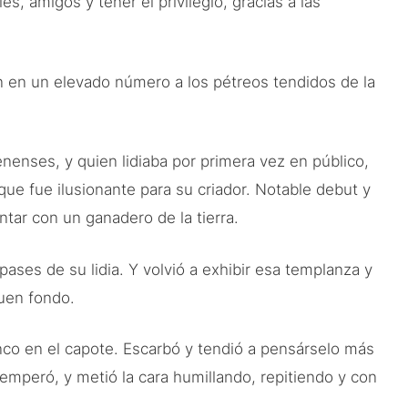
 amigos y tener el privilegio, gracias a las
on en un elevado número a los pétreos tendidos de la
enenses, y quien lidiaba por primera vez en público,
que fue ilusionante para su criador. Notable debut y
ntar con un ganadero de la tierra.
ses de su lidia. Y volvió a exhibir esa templanza y
buen fondo.
nco en el capote. Escarbó y tendió a pensárselo más
temperó, y metió la cara humillando, repitiendo y con