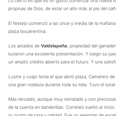
Lo cierto es que es un gusto comenzar una nueva temp
propinas de Dios, de estar un año más al pie del cañ
El festejo comenzó a las once y media de la mañana,
plaza bocairentina.
Los astados de
Valdelapeña
, propiedad del ganadero
lucieron una excelente presentación. Y luego su jueg
un amplio crédito abierto para el futuro. Y una satis
Lustre y cuajo tenía el que abrió plaza, Camarero d
una gran nobleza durante toda su lidia. Tuvo el luna
Más terciado, aunque muy rematado y con preciosas 
de la cuenta en banderillas. Correteó suelto al inic
su punto de raza y calidad. Fue un ejemplar de exce