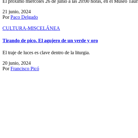
El próximo miércoles 26 de junio a las 20:00 horas, en el Museo Taur
21 junio, 2024
Por
Paco Delgado
CULTURA-MISCELÁNEA
Tirando de pico. El agujero de un verde y oro
El traje de luces es clave dentro de la liturgia.
20 junio, 2024
Por
Francisco Picó
CULTURA-MISCELÁNEA
La Real Unión de Criadores de toros de Lidia genera una bolsa 
El sector de bravo fija unos 14.000 puestos de trabajo directos e indi
20 junio, 2024
Por
Redacción Avance Taurino
CULTURA-MISCELÁNEA