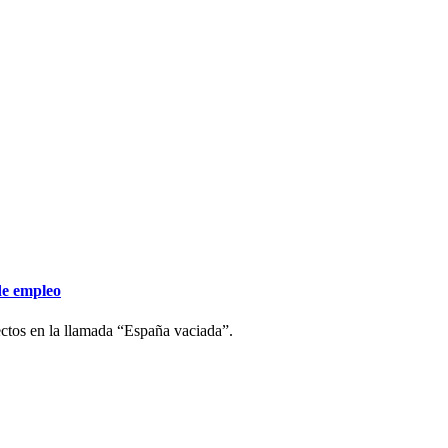
rtó una oreja el pasado 16 de junio en la localidad aragonesa de Alagó
los de La Lucica, en la que también intervinieron Carlos Tirado de la e