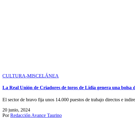
Daniel Artazos corta una oreja en Alagón
El alumno de la escuela de tauromaquia de Valencia Daniel Artazos co
junto a la Escuela Taurina Mar de Nubes. Una clase práctica con novil
Badajoz y Joaquín Manzur de Guadalajara.
19 junio, 2024
Por
Enrique Amat
1
…
148
…
401