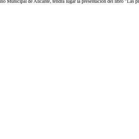
ino Municipal de Alicante, tendrá lugar la presentación del libro "Las
de empleo
rectos en la llamada “España vaciada”.