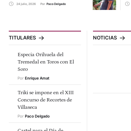
24 julio, 2026
Por 
Paco Delgado
TITULARES
NOTICIAS
Especia Orihuela del
Tremedal en Toros con El
Soro
Por 
Enrique Amat
Triki se impone en el XIII
Concurso de Recortes de
Villaseca
Por 
Paco Delgado
Cartel para el Día de