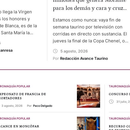
millones que genera Morante
para los demás y cara y cruz
 llega la Virgen
de la tele andaluza
 los honores y
Estamos como nunca: vaya fin de
de Blanca, es de la
semana taurino por televisión con
 Santa María la
corridas en directo con sustancia. El
mplo de Roma, el
jueves la final de la Copa Chenel, o
6
la feria de Vitoria,
así, desde LAS VENTAS, ofrecida
Manresa
5 agosto, 2026
bre, sigue
por TELEMADRID. El viernes, los
Por 
Redacción Avance Taurino
 un mundo en el
MIURAS desde HUELVA después de
s parecen …
50 años y el sábado desde EL
PUERTO con su verano taurino.
Estas dos últimas …
ROMAQUÍA POPULAR
TAUROMAQUÍA
MPEONATO DE FRANCIA DE
CONCURSO 
CORTADORES
31 julio, 
3 agosto, 2026
Por 
Paco Delgado
ROMAQUÍA POPULAR
TAUROMAQUÍA
RCANCE EN MONCÓFAR
RECURSO C