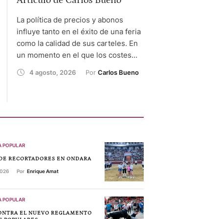
Artículo de Carlos Bueno
La política de precios y abonos
influye tanto en el éxito de una feria
como la calidad de sus carteles. En
un momento en el que los costes
aumentan y el ocio compite por cada
4 agosto, 2026
Por 
Carlos Bueno
euro del espectador, encontrar el
equilibrio entre la rentabilidad
empresarial y el acceso del público
se ha convertido en uno …
 POPULAR
DE RECORTADORES EN ONDARA
2026
Por 
Enrique Amat
 POPULAR
ONTRA EL NUEVO REGLAMENTO