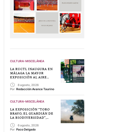
CULTURA-MISCELÁNEA
LA RUCTL INAUGURA EN
MÁLAGA LA MAYOR
EXPOSICIÓN AL AIRE
LIBRE SOBRE EL TORO
8 agosto, 2026
BRAVO Y LA
Por 
Redacción Avance Taurino
BIODIVERSIDAD
CULTURA-MISCELÁNEA
LA EXPOSICIÓN “TORO
BRAVO, EL GUARDIÁN DE
LA BIODIVERSIDAD”,
LLEGA A MÁLAGA
6 agosto, 2026
Por 
Paco Delgado