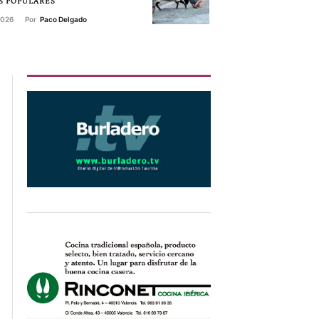
S POPULARES
 2026
Por 
Paco Delgado