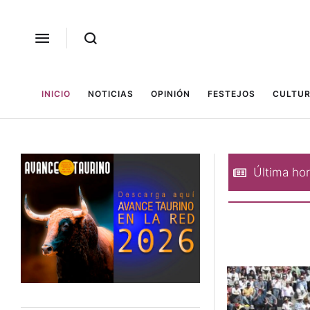
INICIO
NOTICIAS
OPINIÓN
FESTEJOS
CULTUR
madura
Foios homenajea a Ferrán Torres
Última hor
8 agosto, 2026