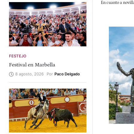
En cuanto a novill
López, de la escue
Martínez, Borja Col
Bocairent, con
Alemany, Miguel Po
en Chelva las rese
Collado, Alvaro Cos
hace referencia 
Lorente. Ese mismo
FESTEJO
anunciado Daniel M
El 16 en Mota del 
Festival en Marbella
Por
Paco Delgado
8 agosto, 2026