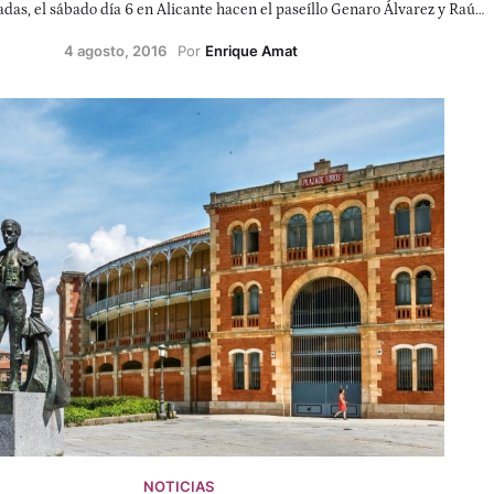
adas, el sábado día 6 en Alicante hacen el paseíllo Genaro Álvarez y Raúl
la de Alicante, Álvaro Sánchez de la de Colmenar y los valencianos Daniel
4 agosto, 2016
Por 
Enrique Amat
lado y Miguel Polope. Lo harán ante novillos de El Parralejo El día 20 en
 astados novillos de Daniel Ramos, actuarán Santiago Sevilla, Andrés
lope, Jordi Perez y Marcos Caro, éste de la escuela de Castellón. Y el 28
s serán de Manuel Paton y en este festejo actuarán Miguel Senent, Borja
o, Alba Navarro y Fran de Vane, éste de la escuela de Albacete. En lo que
a los alumnos, el día 6 en Almodóvar del Pinar hace el paseíllo Alonso
 día en Villanueva de la Jara lo hará Alba Navarro. El 12 en Málaga está
artínez. El 14 actuarán en Minglanilla Miguel Senent y Alonso Lorente.
Cuervo toreará Alba Navarro. El 19 en Cuenca estará Borja Collado y el 27
en Belmonte Alba Navarro.
NOTICIAS