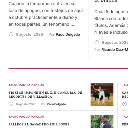
la Blanca
Cuando la temporada entra en su
fase de apogeo, con festejos de aquí
Cada 5 de agosto
a octubre prácticamente a diario y
Blanca con todos
en todas partes, un fenómeno,
títulos. Además 
durante los últimos años mucho más
Nieves e incluso
8 agosto, 2026
Por 
Paco Delgado
habitual y frecuente de lo que sería
Mayor por su te
6 agosto, 202
de desear, deja en segundo plano el
más grande. Pero 
Por 
Ricardo Díaz-
genio de Morante, la capacidad de
que lleva su nom
Roca Rey o el esfuerzo …
desaparecida en
que los humano
TAUROMAQUÍA POPULAR
TAU
TRIKI SE IMPONE EN EL XIII CONCURSO DE
CA
RECORTES DE VILLASECA
RE
8 agosto, 2026
Por 
Paco Delgado
TAUROMAQUÍA POPULAR
TAU
FALLECE EL GANADERO LUIS LÓPEZ
PE