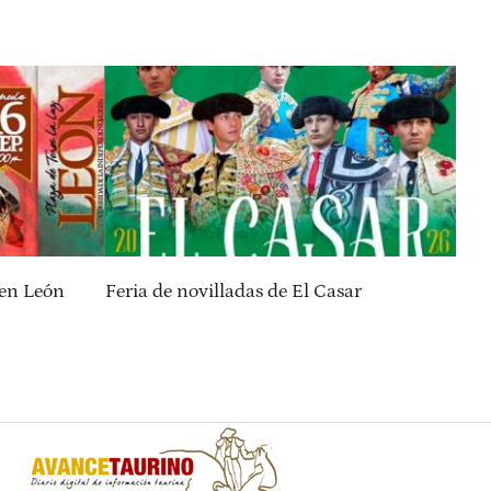
 en León
Feria de novilladas de El Casar
50 
Zac