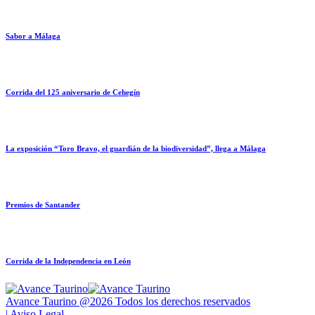
Sabor a Málaga
Corrida del 125 aniversario de Cehegín
La exposición “Toro Bravo, el guardián de la biodiversidad”, llega a Málaga
Premios de Santander
Corrida de la Independencia en León
Avance Taurino @2026 Todos los derechos reservados
| Aviso Legal