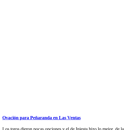
Ovación para Peñaranda en Las Ventas
Los toros dieron pocas opciones y el de Iniesta hizo lo mejor de la