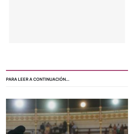
9 agosto, 2026
Por 
Paco Delgado
FESTEJO
TRIUNFO DE LUQUE EN PONTEVEDRA
9 agosto, 2026
Por 
Paco Delgado
FESTEJO
OTROS FESTEJOS DEL 8 DE AGOSTO
9 agosto, 2026
Por 
Paco Delgado
FESTEJO
APOTEOSIS DE ANDY CARTAGENA EN ONDARA
8 agosto, 2026
Por 
Enrique Amat