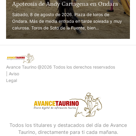
Apoteosis de Andy Cartagena en Ondara
Sábado, 8 de agosto de 2026. Plaza de toros de
Ondara. Más de media entrada en tarde soleada y muy
calurosa. Toros de Soto de la Fuente, bien
presentados y de juego más que notable. Andy
Cartagena, dos orejas y dos orejas y
rabo. Lea Vicens, oreja y oreja. Guillermo Hermoso de
Mendoza, oreja y oreja. Entre las cuadrillas lidió
con templanza Enrique Cartagena. Presidió José
Avance Taurino @2026 Todos los derechos reservados
Antonio Fernandez. Enrique Amat, …