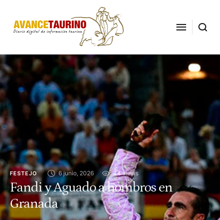
6 junio, 2026
44
 views
FESTEJO
Fandi y Aguado a hombros en
Granada