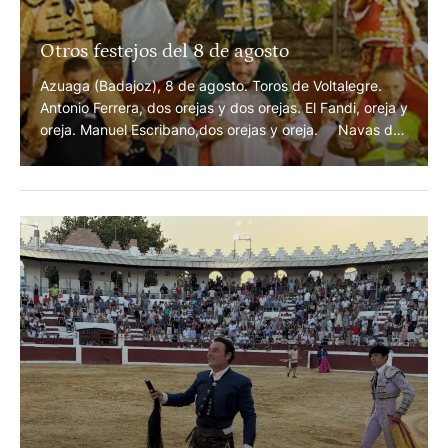
Otros festejos del 8 de agosto
Azuaga (Badajoz), 8 de agosto. Toros de Voltalegre.
Antonio Ferrera, dos orejas y dos orejas. El Fandi, oreja y
oreja. Manuel Escribano,dos orejas y oreja. Navas de
San Juan (Jaén), 8 de agosto. Novillos de Apolinar
Soriano, Araúz de Robles, Sorando, Guadalmena, El
Cotillo y Martín Carrasco. Martín Morilla, ovación y
silencio. Julio Norte, dos orejas y ovación. …