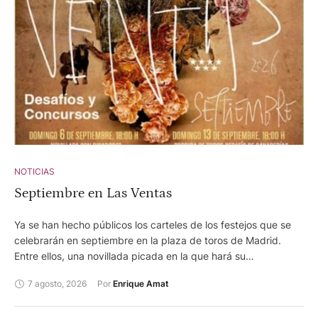
un poco antes de las seis y media. Ferrán declaró
emocionado: "Sois mi pueblo, sois mi gente. Es un orgullo para
si qué hayais venido a estar conmigo . Soy y seré foiero
siempre." En la foto, con su paisano Vicente Ruiz, el Soro.
Ambos han llevado el nombre de Foios por todos los rincones
de la tierra.
NOTICIAS
Septiembre en Las Ventas
Ya se han hecho públicos los carteles de los festejos que se
celebrarán en septiembre en la plaza de toros de Madrid.
Entre ellos, una novillada picada en la que hará su
presentación en Las Ventas, el torero Arganda, afincado en
7 agosto, 2026
Por 
Enrique Amat
Meliana Adrián Centerera, quien también está anunciado en la
corrida mixta, programada para la feria de Requena, en