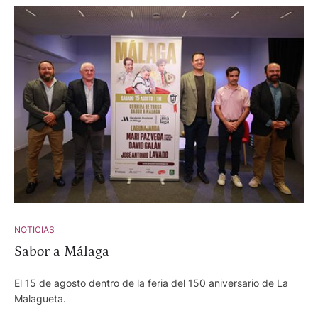
calidad de sobresaliente. Además, dos corridas de toros en
desafío ganadero y otra concurso de ganaderías. Los carteles
son los siguientes. 6 de septiembre-. Novillos de Jiménez
Pasquau, Ángel Luis Peña, La Machamona, Chamaco,
Guadajira, José González. Adrián Centenera, Tomás González
y Andrés García. 13 de septiembre -. Corrida de toros desafío
ganadero con reses de Valdellán y Juan Luis Fraile para Pérez
Mota, Alberto Lamelas y José Carlos Venegas. 20 de
septiembre -. Corrida de toros desafío ganadero con
astados de Veiga Teixeira y Partido de Resina para Fermín
Rivera, Damián Castaño y Gómez del Pilar. 27 de
septiembre-. Corrida de toros concurso de ganaderías. Toros
de Saltillo, Palha, Castillejo de Huebra, Conde de la Corte,
Pallarés y Valldellán para Isaac Fonseca, Cristian Pérez y
Alejandro Chicharro.
NOTICIAS
Sabor a Málaga
El 15 de agosto dentro de la feria del 150 aniversario de La
Malagueta.