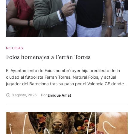
NOTICIAS
Foios homenajea a Ferrán Torres
El Ayuntamiento de Foios nombró ayer hijo predilecto de la
ciudad al futbolista Ferran Torres. Natural Foios, y actúal
jugador del Barcelona tras su paso por el Valencia CF donde
se forjó, ayer recibió el reconocimiento de su pueblo natal,
8 agosto, 2026
Por 
Enrique Amat
después de su triunfal actuación en el pasado mundial de
fútbol. Su gol ante la selección de Argentina permitió que
España se alzase con el título de campeona del mundo. Más
de 7.000 personas, entre familiares, amigos, paisanos y
aficionados, llegados desde muchos puntos se dieron cita en
las calles de Foios para estar cerca de su paisano, quien llegó