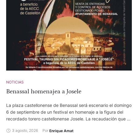
NOTICIAS
Benassal homenajea a Josele
La plaza castellonense de Benassal será escenario el domingo
6 de septiembre de un festival en homenaje a la figura del
recordado torero castellonense Josele. La recaudación que se
obtenga en el mismo será destinada a la Asociación española
3 agosto, 2026
Por 
Enrique Amat
de la lucha contra el cáncer de Castellón. Se