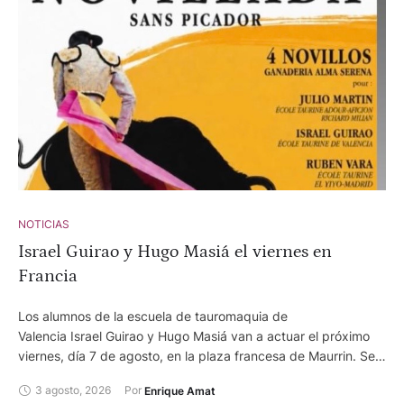
NOTICIAS
Israel Guirao y Hugo Masiá el viernes en
Francia
Los alumnos de la escuela de tauromaquia de
Valencia Israel Guirao y Hugo Masiá van a actuar el próximo
viernes, día 7 de agosto, en la plaza francesa de Maurrin. Se
va a lidiar reses de Alma Serena y completan en el cuarteto
3 agosto, 2026
Por 
Enrique Amat
de actuantes Rubén Vara, de la escuela taurina Yiyo de