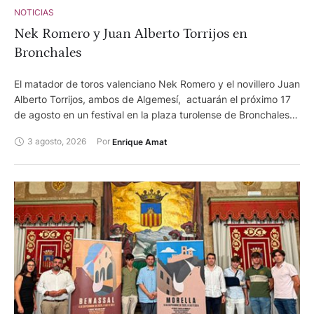
con Donaire y Bermejo, ninguno de los dos acartelado en la
NOTICIAS
feria de Algemesí, de manera que ambos podrán optar
Nek Romero y Juan Alberto Torrijos en
también al título de triunfador de la feria, ya que la novillada
del circuito se enmarca dentro de su programación. Con los
Bronchales
carteles ya cerrados, el circuito entra en su recta decisiva.
Pasarán a la Gran Final, que se celebrará el domingo 4 de
El matador de toros valenciano Nek Romero y el novillero Juan
octubre en Villena, el mejor novillero de cada una de las
Alberto Torrijos, ambos de Algemesí, actuarán el próximo 17
dossemifinales …
de agosto en un festival en la plaza turolense de Bronchales.
Se lidiarán en el mismo novillos de Alicia Chico.
3 agosto, 2026
Por 
Enrique Amat