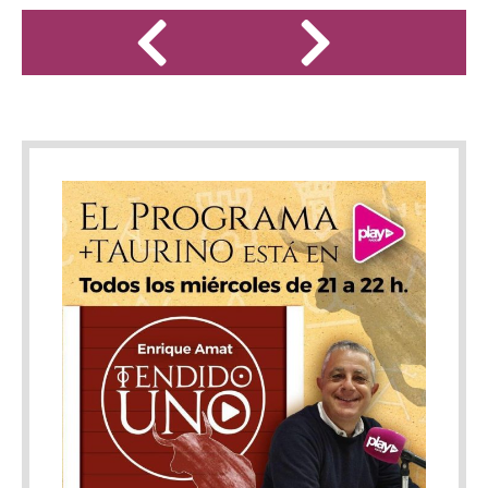
lidiarán cinco novillos cedidos por los ganaderos Daniel
Ramos, Aida Jovani y Al Compás, propiedad de José Pons. En
el mismo tomarán parte los matadores de toros castellonenses
Paco Ramos, Abel Valls y Varea. Y completa el cartel el
novillero de la tierra Ian Bermejo. El quinto puesto será
destinado al novillero triunfador del V trofeo Avellana de oro
que se celebrará el 4 de septiembre en esta misma plaza. En
este se anuncian novillos de La Lucica para los alumnos de la
escuela de Castellon Abel Rodríguez, Iker de Virgilio y Bruno
Martínez. Completa el cuarteto el alumno de la escuela de
Valencia Jorge Escamilla. Ambos festejos están organizado s
por la empresa Tauromanagement colaboración con la
Diputación de Castellón y el Ayuntamiento de Benassal.