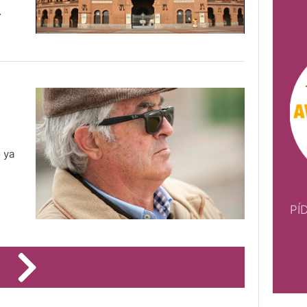
 ya
PÍ
PÍDE