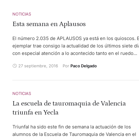
NOTICIAS
Esta semana en Aplausos
El número 2.035 de APLAUSOS ya está en los quioscos. E
ejemplar trae consigo la actualidad de los últimos siete dí
con especial atención a lo acontecido tanto en el ruedo
como fuera de él. La Feria de San Miguel de Sevilla se
27 septiembre, 2016
Por 
Paco Delgado
analiza al detalle así como el final del abono en Logroño y
los festejos celebrado en Madrid, Algemesí, Pozoblanco,
Lorca o Vera…
NOTICIAS
La escuela de tauromaquia de Valencia
triunfa en Yecla
Triunfal ha sido este fin de semana la actuación de los
alumnos de la Escuela de Tauromaquia de Valencia en el