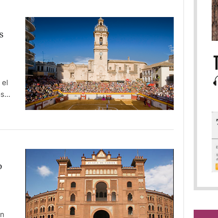
s
 el
os
o
on