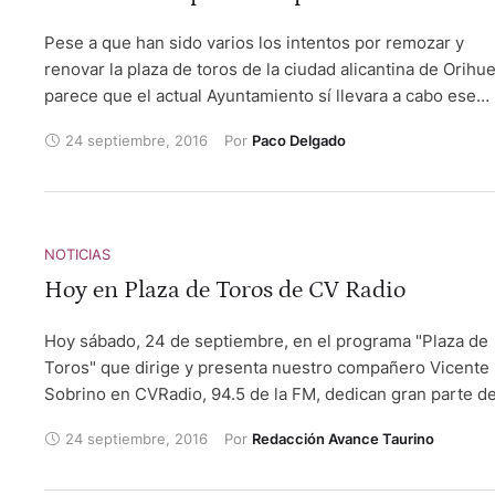
en la plaza francesa de Gimont, donde ha cortado una ore
Pese a que han sido varios los intentos por remozar y
a un astado de J.L.Darre causando una gran impresión. Fo
renovar la plaza de toros de la ciudad alicantina de Orihue
Borja Collado. Autor: Martínez Cantero
parece que el actual Ayuntamiento sí llevara a cabo ese
proyecto.
24 septiembre, 2016
Por 
Paco Delgado
NOTICIAS
Hoy en Plaza de Toros de CV Radio
Hoy sábado, 24 de septiembre, en el programa "Plaza de
Toros" que dirige y presenta nuestro compañero Vicente
Sobrino en CVRadio, 94.5 de la FM, dedican gran parte de
mismo a la Setmana de Bous de Algemesí que,
24 septiembre, 2016
Por 
Redacción Avance Taurino
precisamente, comienza por la tarde.