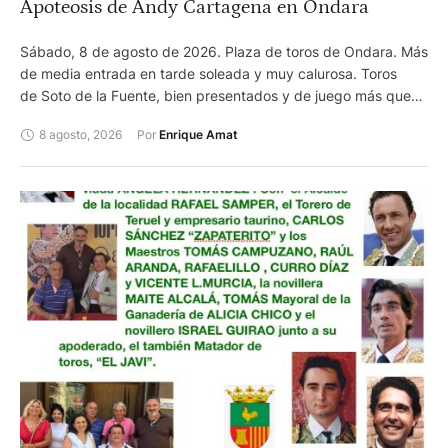
Apoteosis de Andy Cartagena en Ondara
Sábado, 8 de agosto de 2026. Plaza de toros de Ondara. Más
de media entrada en tarde soleada y muy calurosa. Toros
de Soto de la Fuente, bien presentados y de juego más que
notable. Andy Cartagena, dos orejas y dos orejas y
8 agosto, 2026
Por 
Enrique Amat
rabo. Lea Vicens, oreja y oreja. Guillermo Hermoso de
Mendoza, oreja y oreja. Entre las cuadrillas lidió
con templanza Enrique Cartagena. Presidió José Antonio
Fernandez. Enrique Amat, Ondara Se celebró el segundo
festejo de la feria de la Marina de Ondara. En el mismo se
anunciaban el rejoneador de Benidorm Andy Cartagena, la
francesa Lea Vicens y Guillermo Hermoso de Mendoza. Tras el
exitoso resultado del pasado sábado, en el que Sebastián
Castella, Manzanares y Borja Jimenez abrieron la puerta
grande, en esta ocasión, la empresa Blackbull, a cuyo frente
están José Luis Alatorre y Joselillo de Colombia, programó un
festejo de rejones. Era el tercer festejo que se celebra en lo
que va de campaña en La Joya Levantina. El 1 de marzo tuvo
lugar una novillada con picadores y el próximo 5 de
septiembre se celebrará una de las semifinales del tercer