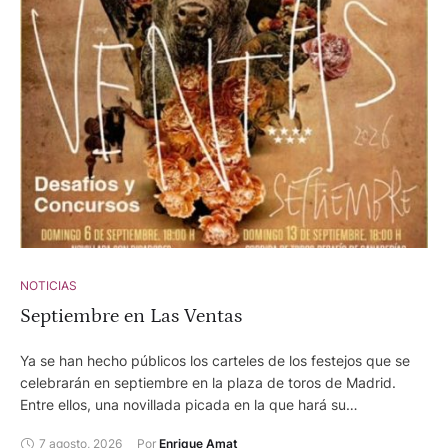
aficionados, llegados desde muchos puntos se dieron cita en
las calles de Foios para estar cerca de su paisano, quien llegó
un poco antes de las seis y media. Ferrán declaró
emocionado: "Sois mi pueblo, sois mi gente. Es un orgullo para
si qué hayais venido a estar conmigo . Soy y seré foiero
siempre." En la foto, con su paisano Vicente Ruiz, el Soro.
Ambos han llevado el nombre de Foios por todos los rincones
de la tierra.
NOTICIAS
Septiembre en Las Ventas
Ya se han hecho públicos los carteles de los festejos que se
celebrarán en septiembre en la plaza de toros de Madrid.
Entre ellos, una novillada picada en la que hará su
presentación en Las Ventas, el torero Arganda, afincado en
7 agosto, 2026
Por 
Enrique Amat