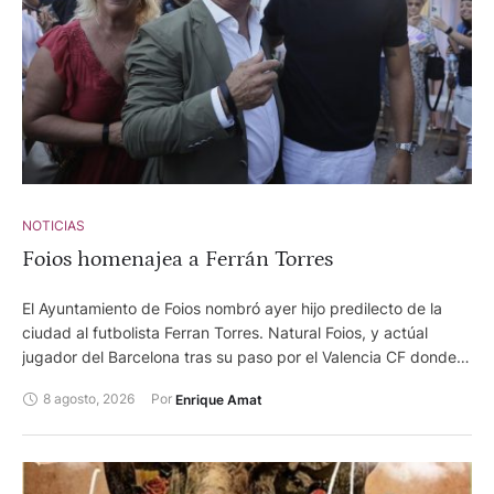
NOTICIAS
Foios homenajea a Ferrán Torres
El Ayuntamiento de Foios nombró ayer hijo predilecto de la
ciudad al futbolista Ferran Torres. Natural Foios, y actúal
jugador del Barcelona tras su paso por el Valencia CF donde
se forjó, ayer recibió el reconocimiento de su pueblo natal,
8 agosto, 2026
Por 
Enrique Amat
después de su triunfal actuación en el pasado mundial de
fútbol. Su gol ante la selección de Argentina permitió que
España se alzase con el título de campeona del mundo. Más
de 7.000 personas, entre familiares, amigos, paisanos y