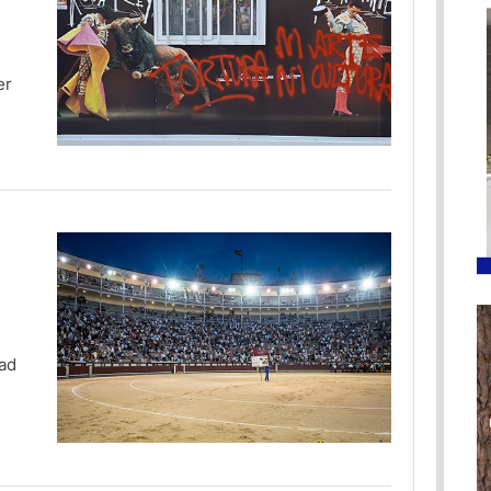
er
dad