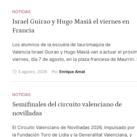
NOTICIAS
Israel Guirao y Hugo Masiá el viernes en
Francia
Los alumnos de la escuela de tauromaquia de
Valencia Israel Guirao y Hugo Masiá van a actuar el próxi
viernes, día 7 de agosto, en la plaza francesa de Maurrin.
va a lidiar reses de Alma Serena y completan en el cuarte
3 agosto, 2026
Por 
Enrique Amat
de actuantes Rubén Vara, de la escuela taurina Yiyo de
Madrid y Julio Martín, alumno de la escuela taurina Adour
Afición Richard Milian.
NOTICIAS
Semifinales del circuito valenciano de
novilladas
El Circuito Valenciano de Novilladas 2026, impulsado por
la Fundación Toro de Lidia y la Generalitat Valenciana, y