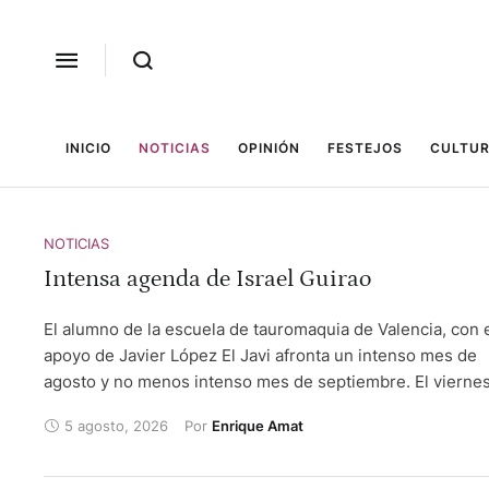
INICIO
NOTICIAS
OPINIÓN
FESTEJOS
CULTUR
NOTICIAS
Intensa agenda de Israel Guirao
El alumno de la escuela de tauromaquia de Valencia, con 
apoyo de Javier López El Javi afronta un intenso mes de
agosto y no menos intenso mes de septiembre. El vierne
de agosto está anunciado en la plaza francesa de Maurrin.
5 agosto, 2026
Por 
Enrique Amat
domingo 9 hará el paseíllo en la localidad jienense de
Cortes y Graena. Alternará con Juan de la morena, en la
lidia y reses de Vistalegre. Como sobresaliente está