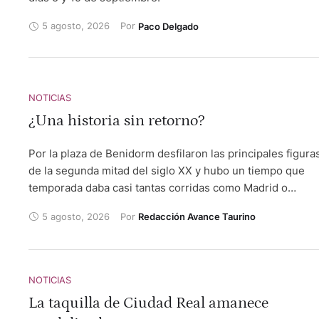
Albarracín 21/08 Peal de Becerro 22/08 Arauzo de Miel
24/08 Alalpardo 25/08 Cenizate (por confirmar) 05/09 …
5 agosto, 2026
Por 
Paco Delgado
NOTICIAS
¿Una historia sin retorno?
Por la plaza de Benidorm desfilaron las principales figura
de la segunda mitad del siglo XX y hubo un tiempo que
temporada daba casi tantas corridas como Madrid o
Barcelona.
5 agosto, 2026
Por 
Redacción Avance Taurino
NOTICIAS
La taquilla de Ciudad Real amanece