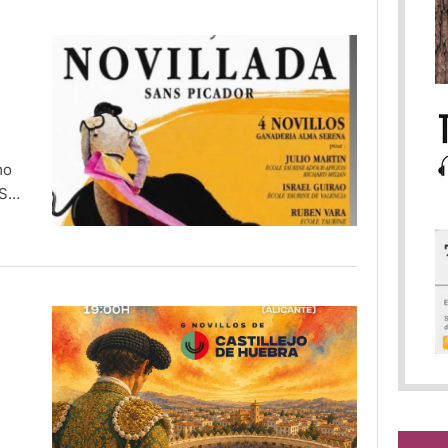
mo
 Se
to