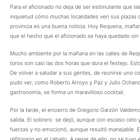
Para el aficionado no deja de ser estimulante que la
inquietud cómo muchas localidades ven sus plazas de
provincia es una buena noticia. Hoy Requena, mañan
que el hecho que el aficionado se haya quedado sin v
Mucho ambiente por la mañana en las calles de Reque
toros son casi las dos horas que dura el festejo. Est
De volver a saludar a sus gentes, de reunirse uno c
pudo ver, como Roberto Arroyo y Paz y Julio Ochando 
gastronomía, se forma un maravilloso cocktail.
Por la tarde, el encierro de Gregorio Garzón Valdem
salida. El sobrero se dejó, aunque con escaso celo 
fuerzas y no emocionó, aunque resultó manejable. E
refilonazo en el caballo. A pesar de ello, no se tuvo