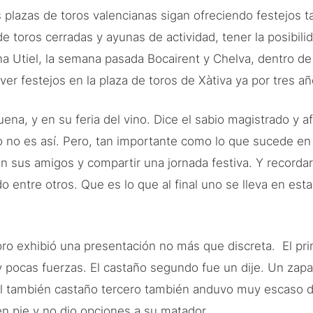
s plazas de toros valencianas sigan ofreciendo festejos 
 toros cerradas y ayunas de actividad, tener la posibili
a Utiel, la semana pasada Bocairent y Chelva, dentro de
er festejos en la plaza de toros de Xàtiva ya por tres a
na, y en su feria del vino. Dice el sabio magistrado y a
o no es así. Pero, tan importante como lo que sucede en l
on sus amigos y compartir una jornada festiva. Y recorda
entre otros. Que es lo que al final uno se lleva en esta 
oro exhibió una presentación no más que discreta. El pr
y pocas fuerzas. El castaño segundo fue un dije. Un zapa
l también castaño tercero también anduvo muy escaso de 
 en pie y no dio opciones a su matador.