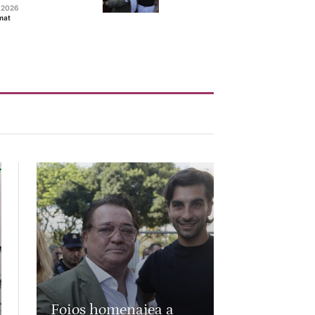
, 2026
mat
Foios homenajea a