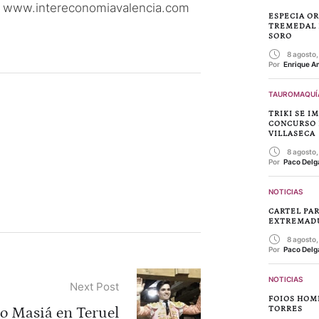
e: www.intereconomiavalencia.com
ESPECIA O
TREMEDAL 
SORO
8 agosto
Por 
Enrique A
TAUROMAQUÍ
TRIKI SE I
CONCURSO 
VILLASECA
8 agosto
Por 
Paco Delg
NOTICIAS
CARTEL PAR
EXTREMAD
8 agosto
Por 
Paco Delg
NOTICIAS
Next Post
FOIOS HOM
o Masiá en Teruel
TORRES