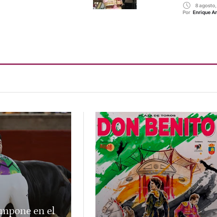
8 agosto
Por 
Enrique A
impone en el