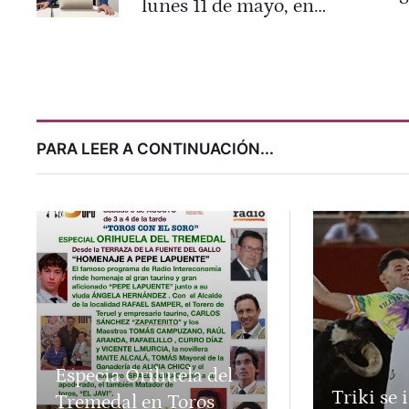
lunes 11 de mayo, en
Valencia Capital Radio
(94.5 FM)
PARA LEER A CONTINUACIÓN...
Especia Orihuela del
Triki se 
Tremedal en Toros