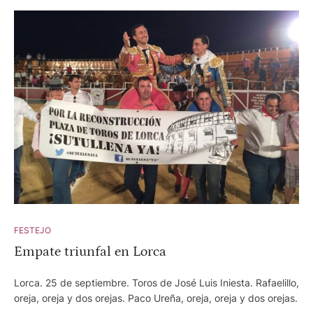
enfermería para ser atendido. El parte médico emitido informa
que presenta "Dos heridas una en tercio inferior cara posterior
muslo dcho con trayectoria ascendente de 15cm. Otra en
tercio anterior pierna izq de 10cm. Pronóstico Grave"
FESTEJO
Empate triunfal en Lorca
Lorca. 25 de septiembre. Toros de José Luis Iniesta. Rafaelillo,
oreja, oreja y dos orejas. Paco Ureña, oreja, oreja y dos orejas.