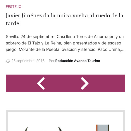
hacia adelante y con el que sacó ganas y coraje en un trasteo
FESTEJO
tan voluntarioso como irregular que también remató mal con la
Javier Jiménez da la única vuelta al ruedo de la
espada. Rafael González mostró oficio y estar más rodado. Se
lució al …
tarde
Sevilla. 24 de septiembre. Casi lleno Toros de Alcurrucén y un
sobrero de El Tajo y La Reina, bien presentados y de escaso
juego. Morante de la Puebla, ovación y silencio. Paco Ureña,
silencio y ovación. Javier Jiménez, vuelta tras petición y
25 septiembre, 2016
Por 
Redacción Avance Taurino
ovación. Saludó en banderillas José L. López 'Lipi´. En la
enfermería fue atendido Javier Jiménez de "varetazo corrido
en región pretibial derecha y herida contusa en labio inferior
que se sutura". Pronóstico leve.