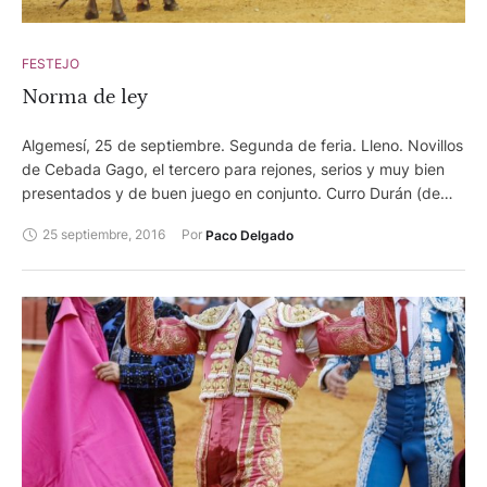
FESTEJO
Norma de ley
Algemesí, 25 de septiembre. Segunda de feria. Lleno. Novillos
de Cebada Gago, el tercero para rejones, serios y muy bien
presentados y de buen juego en conjunto. Curro Durán (de
verde hoja y oro), vuelta al ruedo y oreja. Rafael Serna (de
25 septiembre, 2016
Por 
Paco Delgado
nazareno y oro), ovación y silencio tras dos avisos. Pérez
Langa, dos orejas. De las cuadrillas destacaron Pepe Peña y
José Manuel Neyro.