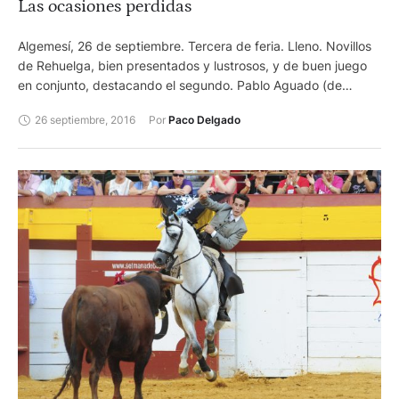
Las ocasiones perdidas
Algemesí, 26 de septiembre. Tercera de feria. Lleno. Novillos
de Rehuelga, bien presentados y lustrosos, y de buen juego
en conjunto, destacando el segundo. Pablo Aguado (de
marengo y oro), oreja y ovación. Alfonso Cadaval (de ceniza y
26 septiembre, 2016
Por 
Paco Delgado
oro), oreja y palmas de despedida. De las cuadrillas destacó
Raúl Blázquez.