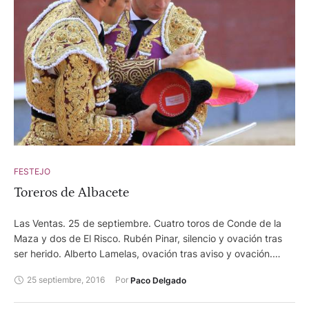
FESTEJO
Toreros de Albacete
Las Ventas. 25 de septiembre. Cuatro toros de Conde de la
Maza y dos de El Risco. Rubén Pinar, silencio y ovación tras
ser herido. Alberto Lamelas, ovación tras aviso y ovación.
Sergio Serrano, silencio tras aviso y ovación. Rubén Pinar
25 septiembre, 2016
Por 
Paco Delgado
resultó prendido durante la lidia de su segundo toro en el
gemelo izquierdo. Tras dar muerte al astado entró a