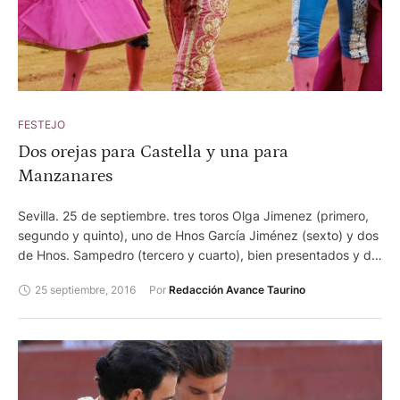
FESTEJO
Dos orejas para Castella y una para
Manzanares
Sevilla. 25 de septiembre. tres toros Olga Jimenez (primero,
segundo y quinto), uno de Hnos García Jiménez (sexto) y dos
de Hnos. Sampedro (tercero y cuarto), bien presentados y de
juego variado. Destacaron el primero y el quinto. Sebastián
25 septiembre, 2016
Por 
Redacción Avance Taurino
Castella, dos orejas y ovación. José Mari Manzanares, silencio
tras aviso y oreja con petición de la segunda. López Simón,
ovación y silencio.