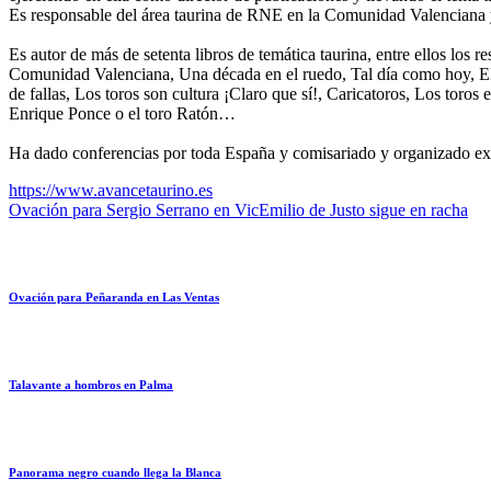
Es responsable del área taurina de RNE en la Comunidad Valenciana y
Es autor de más de setenta libros de temática taurina, entre ellos lo
Comunidad Valenciana, Una década en el ruedo, Tal día como hoy, El col
de fallas, Los toros son cultura ¡Claro que sí!, Caricatoros, Los toro
Enrique Ponce o el toro Ratón…
Ha dado conferencias por toda España y comisariado y organizado ex
https://www.avancetaurino.es
Ovación para Sergio Serrano en Vic
Emilio de Justo sigue en racha
Ovación para Peñaranda en Las Ventas
Talavante a hombros en Palma
Panorama negro cuando llega la Blanca