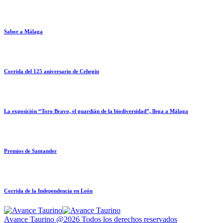
Sabor a Málaga
Corrida del 125 aniversario de Cehegín
La exposición “Toro Bravo, el guardián de la biodiversidad”, llega a Málaga
Premios de Santander
Corrida de la Independencia en León
Avance Taurino @2026 Todos los derechos reservados