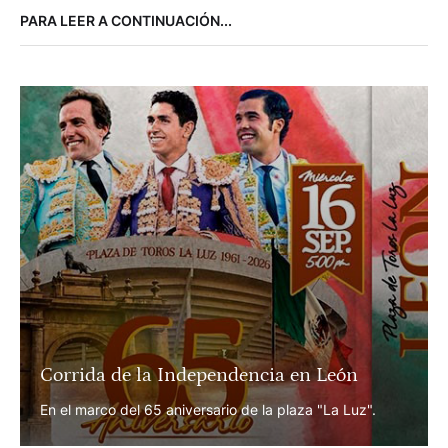
Por 
Redacción Avance Taurino
NOTICIAS
FERIA DE ALCALÁ DE HENARES
5 agosto, 2026
Por 
Paco Delgado
PARA LEER A CONTINUACIÓN...