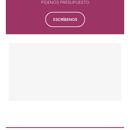
PÍDENOS PRESUPUESTO
ESCRÍBENOS
NOTICIAS
CORRIDA DE LA INDEPENDENCIA EN LEÓN
6 agosto, 2026
Por 
Paco Delgado
NOTICIAS
FERIA DE NOVILLADAS DE EL CASAR
6 agosto, 2026
Por 
Paco Delgado
NOTICIAS
50 ANIVERSARIO DE LA MONUMENTAL DE
ZACATECAS
6 agosto, 2026