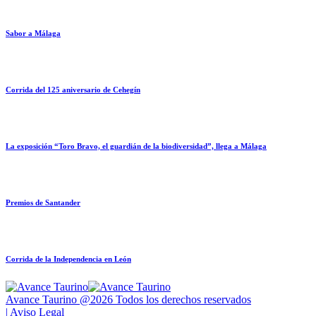
Sabor a Málaga
Corrida del 125 aniversario de Cehegín
La exposición “Toro Bravo, el guardián de la biodiversidad”, llega a Málaga
Premios de Santander
Corrida de la Independencia en León
Avance Taurino @2026 Todos los derechos reservados
| Aviso Legal