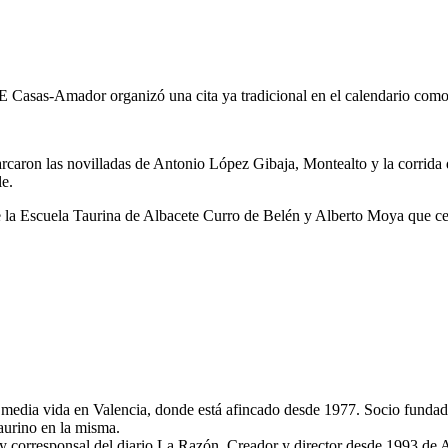
E Casas-Amador organizó una cita ya tradicional en el calendario como a
arcaron las novilladas de Antonio López Gibaja, Montealto y la corrida 
le.
e la Escuela Taurina de Albacete Curro de Belén y Alberto Moya que ce
edia vida en Valencia, donde está afincado desde 1977. Socio fundado
taurino en la misma.
 corresponsal del diario La Razón. Creador y director desde 1993 de 