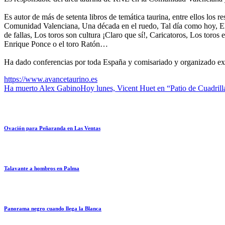
Es autor de más de setenta libros de temática taurina, entre ellos lo
Comunidad Valenciana, Una década en el ruedo, Tal día como hoy, El col
de fallas, Los toros son cultura ¡Claro que sí!, Caricatoros, Los toro
Enrique Ponce o el toro Ratón…
Ha dado conferencias por toda España y comisariado y organizado ex
https://www.avancetaurino.es
Ha muerto Alex Gabino
Hoy lunes, Vicent Huet en “Patio de Cuadrill
Ovación para Peñaranda en Las Ventas
Talavante a hombros en Palma
Panorama negro cuando llega la Blanca