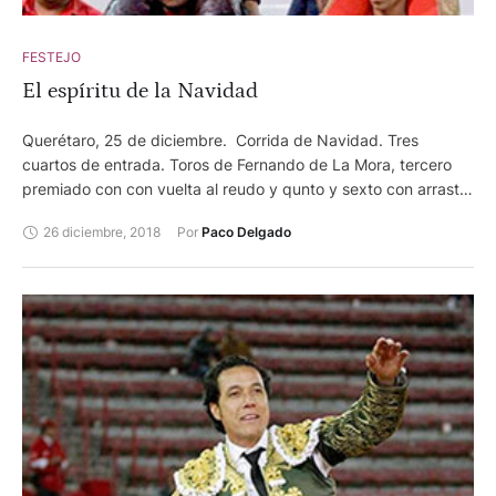
FESTEJO
El espíritu de la Navidad
Querétaro, 25 de diciembre. Corrida de Navidad. Tres
cuartos de entrada. Toros de Fernando de La Mora, tercero
premiado con con vuelta al reudo y qunto y sexto con arrastre
lento. Diego Ventura, oreja y dos orejas con petición de rabo
26 diciembre, 2018
Por 
Paco Delgado
Jerónimo, silencio tras dos avisos y silencio Ignacio Garibay,
que se despedía de esta plaza, dos orejas y dos orejas