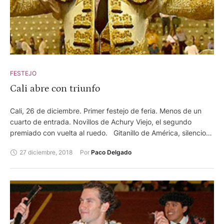
FESTEJO
Cali abre con triunfo
Cali, 26 de diciembre. Primer festejo de feria. Menos de un
cuarto de entrada. Novillos de Achury Viejo, el segundo
premiado con vuelta al ruedo. Gitanillo de América, silencio
en su lote Juan Sebastián Hernández, dos orejas y palmas
27 diciembre, 2018
Por 
Paco Delgado
Arturo Gilio, oreja y ovación