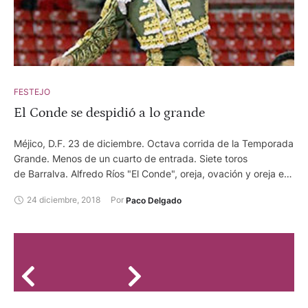
FESTEJO
El Conde se despidió a lo grande
Méjico, D.F. 23 de diciembre. Octava corrida de la Temporada
Grande. Menos de un cuarto de entrada. Siete toros
de Barralva. Alfredo Ríos "El Conde", oreja, ovación y oreja en
el sobrero de regalo Uriel Moreno "El Zapata", oreja tras aviso
24 diciembre, 2018
Por 
Paco Delgado
y silencio José Luis Angelino, silencio y oreja con petición