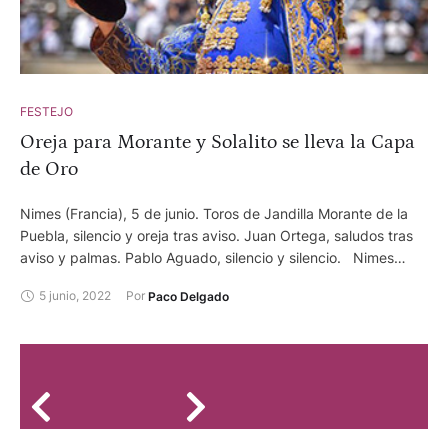
FESTEJO
Oreja para Morante y Solalito se lleva la Capa
de Oro
Nimes (Francia), 5 de junio. Toros de Jandilla Morante de la
Puebla, silencio y oreja tras aviso. Juan Ortega, saludos tras
aviso y palmas. Pablo Aguado, silencio y silencio. Nimes
(Francia), 5 de junio. Matinal. Novillos de Roland Durand
5 junio, 2022
Por 
Paco Delgado
Solalito, ovación y oreja tras aviso Álvaro Burdiel, silencio y
vuelta tras aviso. Lalo de María, oreja tras aviso y silencio.