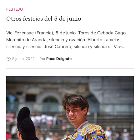
FESTEJO
Otros festejos del 5 de junio
Vic-Fézensac (Francia), 5 de junio. Toros de Cebada Gago.
Morenito de Aranda, silencio y ovación. Alberto Lamelas,
silencio y silencio. José Cabrera, silencio y silencio. Vic-
Fézensac (Francia), 5 de junio.Matinal Toros de Baltasar Ibán.
5 junio, 2022
Por 
Paco Delgado
Rubén Pinar, silencio y silencio. Javier Cortés, ovación y
silencio. Damián Castaño, silencio y ovación. Foto: Philippe Gil
Mir/ANFT Santisteban del Puerto (Jaén), 5 de junio. Toros
de Sancho Dávila Juan Luis Pizarro, oreja y dos orejas. Paco
Ureña, palmas y dos orejas. Roca Rey, silencio con pitos al
toro y dos orejas.