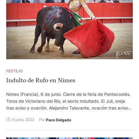
FESTEJO
Indulto de Rufo en Nimes
Nimes (Francia), 6 de junio. Cierre de la feria de Pentecostés.
Toros de Victoriano del Río, el sexto indultado. El Juli, oreja
tras aviso y ovación. Alejandro Talavante, ovación tras aviso y
dos orejas. Tomás Rufo, ovación y dos orejas simbólicas.
6 junio, 2022
Por 
Paco Delgado
Nimes (Francia), 6 de junio. Matinal. Toros de Fermín
Bohórquez para rejones. Lèa Vicens, dos orejas, dos orejas y
oreja. Guillermo Hermoso de Mendoza, ovación, oreja y dos