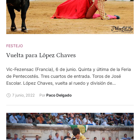
FESTEJO
Vuelta para López Chaves
Vic-Fezensac (Francia), 6 de junio. Quinta y última de la Feria
de Pentecostés. Tres cuartos de entrada. Toros de José
Escolar. López Chaves, vuelta al ruedo y división de
opiniones. Octavio Chacón, silencio y silencio. Sergio Serrano,
7 junio, 2022
Por 
Paco Delgado
silencio y silencio. Foto: Philippe Gil Mir/ANFT