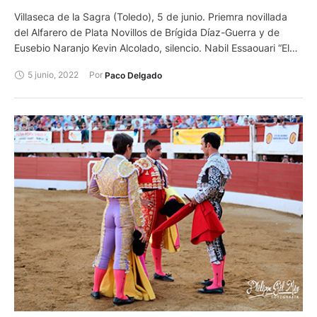
Villaseca de la Sagra (Toledo), 5 de junio. Priemra novillada
del Alfarero de Plata Novillos de Brígida Díaz-Guerra y de
Eusebio Naranjo Kevin Alcolado, silencio. Nabil Essaouari “El
Moro”, silencio. Victor Cerrato, ovación. Alejandro Chicharro,
5 junio, 2022
Por 
Paco Delgado
oreja. Roberto Martín “Jarocho”, vuelta al ruedo. Lenny Martín,
silencio.